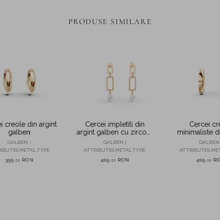
PRODUSE SIMILARE
i creole din argint
Cercei impletiti din
Cercei cr
galben
argint galben cu zirconii
minimaliste di
si perle de cultura
galbe
GALBEN |
GALBEN |
GALBEN 
IBUTES.METAL.TYPE.
ATTRIBUTES.METAL.TYPE.
ATTRIBUTES.MET
355
RON
405
RON
405
R
,
00
,
00
,
00