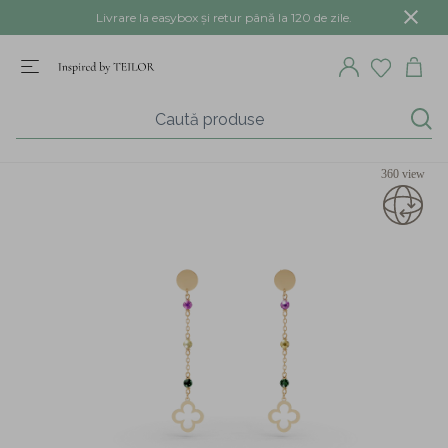
Livrare la easybox și retur până la 120 de zile.
360 view