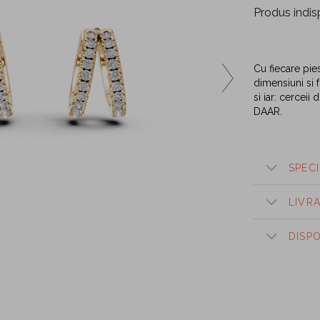
Produs indis
Cu fiecare pie
dimensiuni si f
si iar: cerceii
DAAR.
SPECI
LIVR
DISP