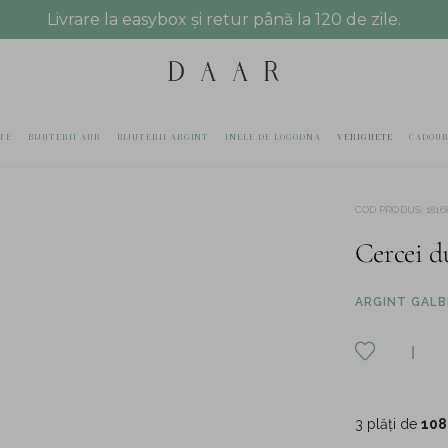
Livrare la easybox și retur până la 120 de zile.
TE
BIJUTERII AUR
BIJUTERII ARGINT
INELE DE LOGODNA
VERIGHETE
CADOUR
COD PRODUS
:
1816
Cercei du
ARGINT GALBE
3 plăți de
108