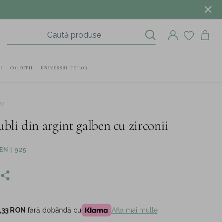
I
COLECTII
UNIVERSUL TEILOR
87
bli din argint galben cu zirconii
N | 925
,33 RON
fără dobândă cu
Află mai multe