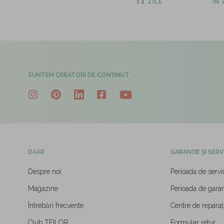
14 ZILE
ÎN
SUNTEM CREATORI DE CONȚINUT
DAAR
GARANȚIE ȘI SERV
Despre noi
Perioada de servi
Magazine
Perioada de garan
Întrebări frecvente
Centre de reparați
Club TEILOR
Formular retur