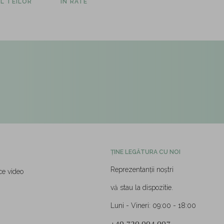
L TEILOR
ÎN RATE
ȚINE LEGĂTURA CU NOI
Reprezentanții noștri
ce video
vă stau la dispozitie.
Luni - Vineri: 09:00 - 18:00