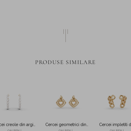
PRODUSE SIMILARE
ei creole din argint
Cercei geometrici din
Cercei impletiti 
alben cu perle de
argint galben cu surub
argint galben cu s
GALBEN |
GALBEN |
GALBEN |