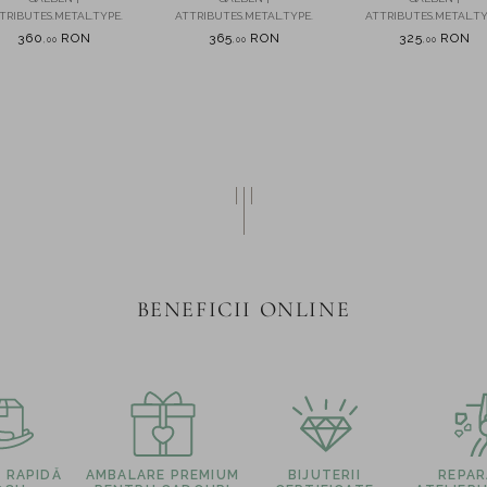
cultura
si impletituri
TRIBUTES.METAL.TYPE.
ATTRIBUTES.METAL.TYPE.
ATTRIBUTES.METAL.TY
360
RON
365
RON
325
RON
,
00
,
00
,
00
BENEFICII ONLINE
E RAPIDĂ
AMBALARE PREMIUM
BIJUTERII
REPARA