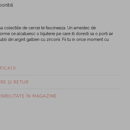
ponibil
sa colectiile de cercei te fascineaza. Un amestec de
orme ce alcatuiesc o bijuterie pe care iti doresti sa o porti iar
 dubli din argint galben cu zirconii. Fii tu in orice moment cu
FICAȚII
ARE ȘI RETUR
ONIBILITATE ÎN MAGAZINE