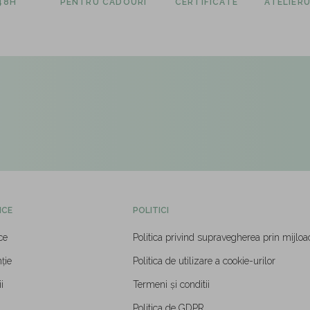
 48H
PENTRU CADOURI
CERTIFICATE
ATELIERU
ICE
POLITICI
ce
Politica privind supravegherea prin mijloa
ție
Politica de utilizare a cookie-urilor
i
Termeni și conditii
Politica de GDPR