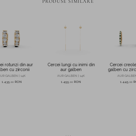
PRODUSE SIMILARE
ei rotunzi din aur
Cercei lungi cu inimi din
Cercei creole
lben cu zirconii
aur galben
galben cu zirc
si verz
UR GALBEN | 14K
AUR GALBEN | 14K
AUR GALBEN
1.435
RON
1.455
RON
1.445
R
,
00
,
00
,
00