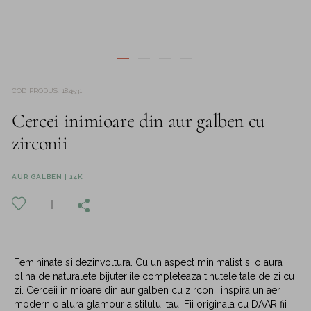
COD PRODUS
:
184531
Cercei inimioare din aur galben cu
zirconii
AUR GALBEN | 14K
Femininate si dezinvoltura. Cu un aspect minimalist si o aura
plina de naturalete bijuteriile completeaza tinutele tale de zi cu
zi. Cerceii inimioare din aur galben cu zirconii inspira un aer
modern o alura glamour a stilului tau. Fii originala cu DAAR fii