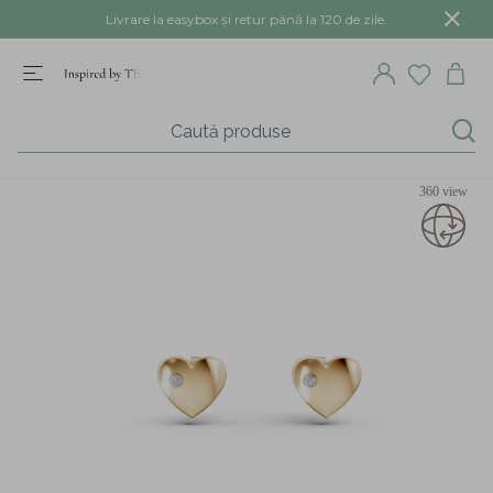
Livrare la easybox și retur până la 120 de zile.
360 view