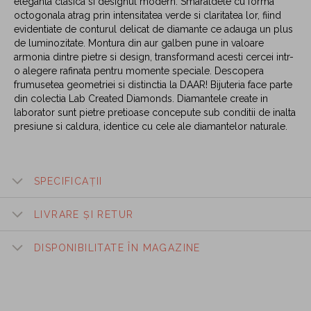
eleganta clasica si designul modern. Smaraldele cu forma
octogonala atrag prin intensitatea verde si claritatea lor, fiind
evidentiate de conturul delicat de diamante ce adauga un plus
de luminozitate. Montura din aur galben pune in valoare
armonia dintre pietre si design, transformand acesti cercei intr-
o alegere rafinata pentru momente speciale. Descopera
frumusetea geometriei si distinctia la DAAR! Bijuteria face parte
din colectia Lab Created Diamonds. Diamantele create in
laborator sunt pietre pretioase concepute sub conditii de inalta
presiune si caldura, identice cu cele ale diamantelor naturale.
SPECIFICAȚII
LIVRARE ȘI RETUR
DISPONIBILITATE ÎN MAGAZINE