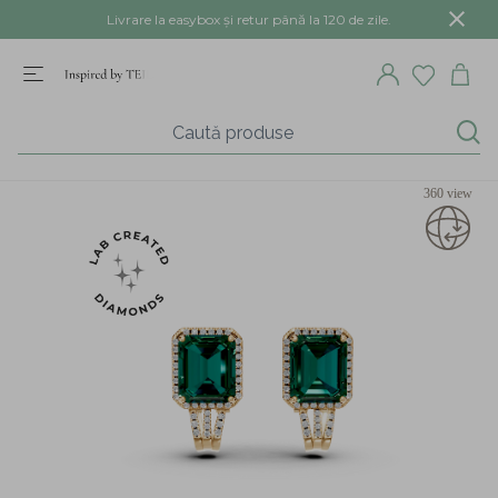
Livrare la easybox și retur până la 120 de zile.
360 view