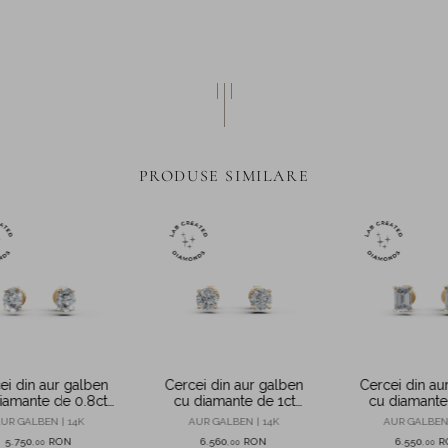
PRODUSE SIMILARE
ei din aur galben
Cercei din aur galben
Cercei din au
iamante de 0.8ct
cu diamante de 1ct
cu diamante
ate in laborator
create in laborator
create in la
UR GALBEN | 14K
AUR GALBEN | 14K
AUR GALBEN 
5.750
RON
6.560
RON
6.550
R
,
00
,
00
,
00