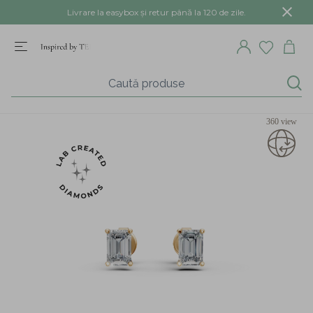
Livrare la easybox și retur până la 120 de zile.
360 view