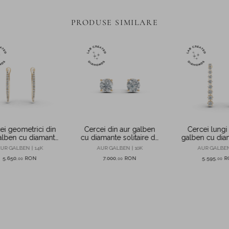
PRODUSE SIMILARE
ei geometrici din
Cercei din aur galben
Cercei lungi 
alben cu diamante
cu diamante solitaire de
galben cu dia
 0.3ct create in
1.87ct create in
1.6ct create in
UR GALBEN | 14K
AUR GALBEN | 10K
AUR GALBEN
laborator
laborator
5.650
RON
7.000
RON
5.595
R
,
00
,
00
,
00