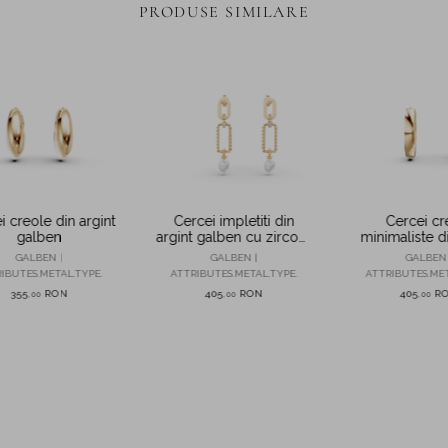
PRODUSE SIMILARE
i creole din argint
Cercei impletiti din
Cercei cr
galben
argint galben cu zirconii
minimaliste di
si perle de cultura
galbe
GALBEN |
GALBEN |
GALBEN 
IBUTES.METAL.TYPE.
ATTRIBUTES.METAL.TYPE.
ATTRIBUTES.MET
355
RON
405
RON
405
R
,
00
,
00
,
00