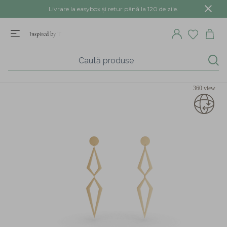
Livrare la easybox și retur până la 120 de zile.
360 view