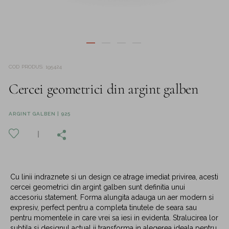
COD PRODUS
:
195424
Cercei geometrici din argint galben
ARGINT GALBEN | 925
Cu linii indraznete si un design ce atrage imediat privirea, acesti
cercei geometrici din argint galben sunt definitia unui
accesoriu statement. Forma alungita adauga un aer modern si
expresiv, perfect pentru a completa tinutele de seara sau
pentru momentele in care vrei sa iesi in evidenta. Stralucirea lor
subtila si designul actual ii transforma in alegerea ideala pentru