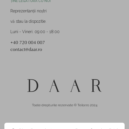
ȚINE LEGĂTURA CU NOI
Reprezentanții noștri
vă stau la dispozitie.
Luni - Vineri: 09:00 - 18:00
+40 720 004 007
contact@daar.ro
Toate drepturile rezervate © Teilor.ro 2024