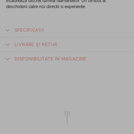
incadreaza discret lumina diamantelor. Un simbol al
deschiderii catre noi directii si experiente.
SPECIFICAȚII
LIVRARE ȘI RETUR
DISPONIBILITATE ÎN MAGAZINE