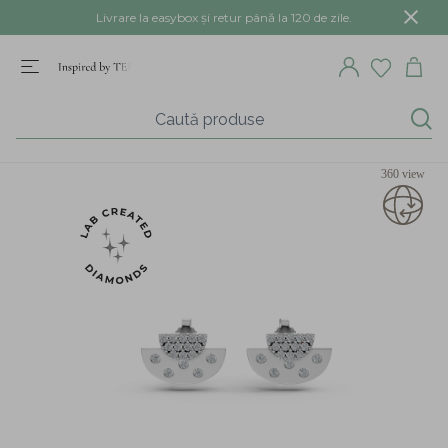
Livrare la easybox și retur până la 120 de zile.
360 view