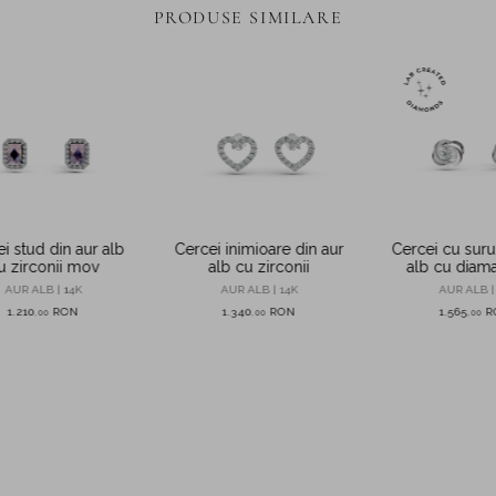
PRODUSE SIMILARE
i stud din aur alb
Cercei inimioare din aur
Cercei cu suru
u zirconii mov
alb cu zirconii
alb cu diam
0.09ct crea
AUR ALB | 14K
AUR ALB | 14K
AUR ALB |
laborat
1.210
RON
1.340
RON
1.565
R
,
00
,
00
,
00