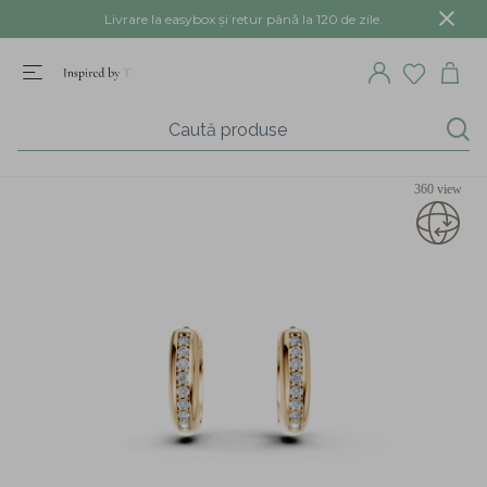
Livrare la easybox și retur până la 120 de zile.
360 view