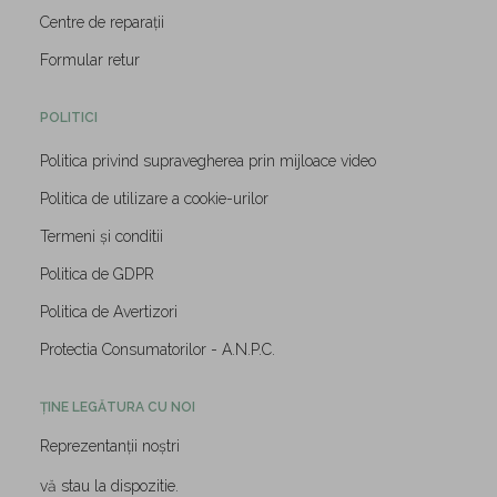
Centre de reparații
Formular retur
POLITICI
Politica privind supravegherea prin mijloace video
Politica de utilizare a cookie-urilor
Termeni și conditii
Politica de GDPR
Politica de Avertizori
Protectia Consumatorilor - A.N.P.C.
ȚINE LEGĂTURA CU NOI
Reprezentanții noștri
vă stau la dispozitie.