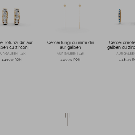
ei rotunzi din aur
Cercei lungi cu inimi din
Cercei creole
lben cu zirconii
aur galben
galben cu zirc
si albas
UR GALBEN | 14K
AUR GALBEN | 14K
AUR GALBEN
1.435
RON
1.455
RON
1.485
R
,
00
,
00
,
00