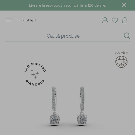
Livrare la easybox și retur până la 120 de zile.
360 view