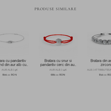
PRODUSE SIMILARE
ara cu pandantiv
Bratara cu snur si
Bratara din a
nd din aur alb cu
pandantiv cerc din aur
zirconi
zirconii
alb cu diamant de
AUR ALB | 9K
AUR ALB | 14K
ALB | ATTRIBUTES.
0.01ct
800
RON
680
RON
810
R
,
00
,
00
,
00