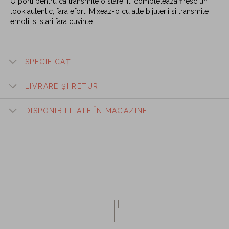
O porti pentru ca transmite o stare. Iti completeaza firesc un
look autentic, fara efort. Mixeaz-o cu alte bijuterii si transmite
emotii si stari fara cuvinte.
SPECIFICAȚII
LIVRARE ȘI RETUR
DISPONIBILITATE ÎN MAGAZINE