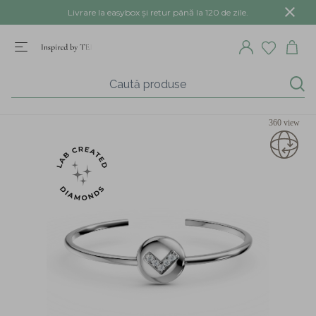
Livrare la easybox și retur până la 120 de zile.
360 view