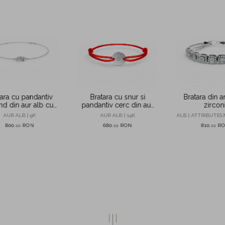
ara cu pandantiv
Bratara cu snur si
Bratara din a
nd din aur alb cu
pandantiv cerc din aur
zirconi
zirconii
alb cu diamant de
AUR ALB | 9K
AUR ALB | 14K
ALB | ATTRIBUTES.
0.01ct
800
RON
680
RON
810
R
,
00
,
00
,
00