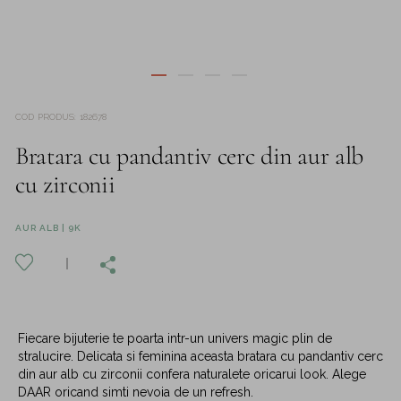
COD PRODUS
:
182678
Bratara cu pandantiv cerc din aur alb
cu zirconii
AUR ALB | 9K
Fiecare bijuterie te poarta intr-un univers magic plin de
stralucire. Delicata si feminina aceasta bratara cu pandantiv cerc
din aur alb cu zirconii confera naturalete oricarui look. Alege
DAAR oricand simti nevoia de un refresh.