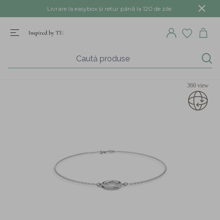
Livrare la easybox și retur până la 120 de zile.
360 view