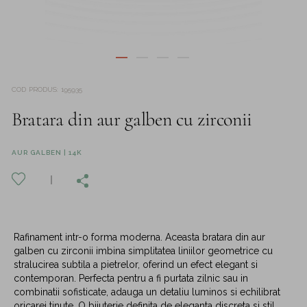
COD PRODUS
:
195935
Bratara din aur galben cu zirconii
AUR GALBEN | 14K
Rafinament intr-o forma moderna. Aceasta bratara din aur
galben cu zirconii imbina simplitatea liniilor geometrice cu
stralucirea subtila a pietrelor, oferind un efect elegant si
contemporan. Perfecta pentru a fi purtata zilnic sau in
combinatii sofisticate, adauga un detaliu luminos si echilibrat
oricarei tinute. O bijuterie definita de eleganta discreta si stil