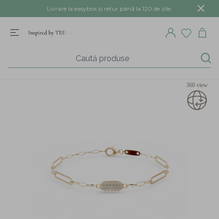
Livrare la easybox și retur până la 120 de zile.
360 view