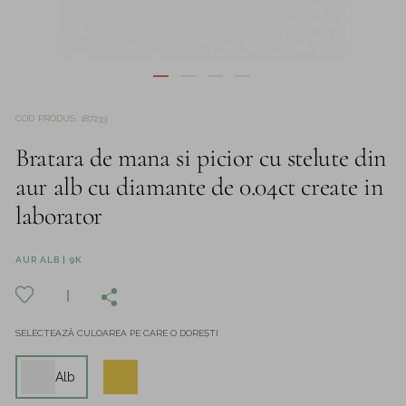
COD PRODUS
:
187233
Bratara de mana si picior cu stelute din
aur alb cu diamante de 0.04ct create in
laborator
AUR ALB | 9K
SELECTEAZĂ CULOAREA PE CARE O DOREȘTI
Alb