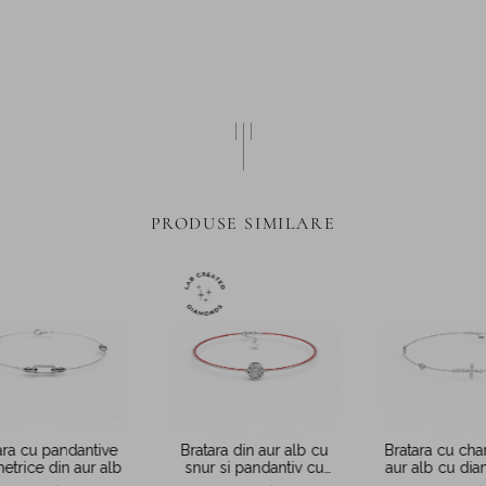
PRODUSE SIMILARE
ara cu pandantive
Bratara din aur alb cu
Bratara cu cha
trice din aur alb
snur si pandantiv cu
aur alb cu di
diamante de 0.07ct
0.05c