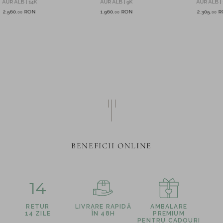
AUR ALB | 14K
AUR ALB | 9K
AUR ALB | 
create in laborator
2.560
RON
1.960
RON
2.305
R
,
00
,
00
,
00
BENEFICII ONLINE
14
RETUR
LIVRARE RAPIDĂ
AMBALARE
14 ZILE
ÎN 48H
PREMIUM
PENTRU CADOURI