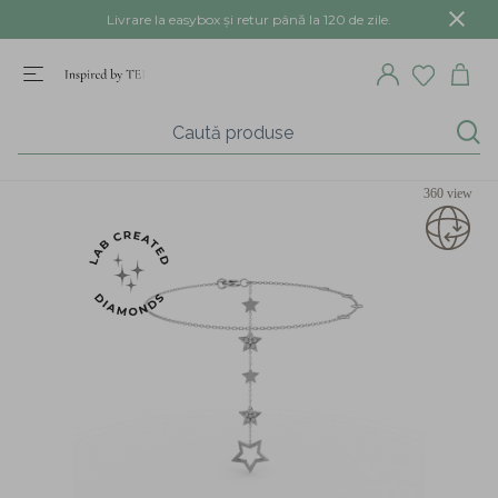
Livrare la easybox și retur până la 120 de zile.
360 view