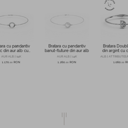
ara cu pandantiv
Bratara cu pandantiv
Bratara Doub
c din aur alb cu
banut-fluture din aur alb
din argint cu
zirconii
de 0.08ct cr
AUR ALB | 14K
AUR ALB | 14K
ALB | ATTRIBUTES.
laborat
1.170
RON
1.260
RON
1.060
R
,
00
,
00
,
00