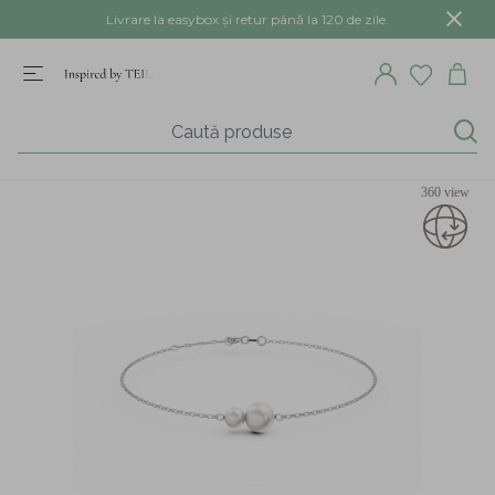
Livrare la easybox și retur până la 120 de zile.
360 view