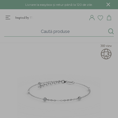
Livrare la easybox și retur până la 120 de zile.
360 view