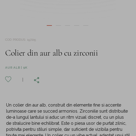
COD PRODUS
:
197215
Colier din aur alb cu zirconii
AUR ALB | 9K
Un colier din aur alb, construit din elemente fine si accente
luminoase care se succed armonios. Zirconiile sunt distribuite
de-a lungul lantului si aduc un ritm vizual discret, cu un plus
de stralucire bine echilibrat. Este o piesa usor de purtat zilnic,
potrivita pentru stiluri simple, dar suficient de vizibila pentru
tinute mai elegante. Un colier cu un vibe actual, adaptat unui stil