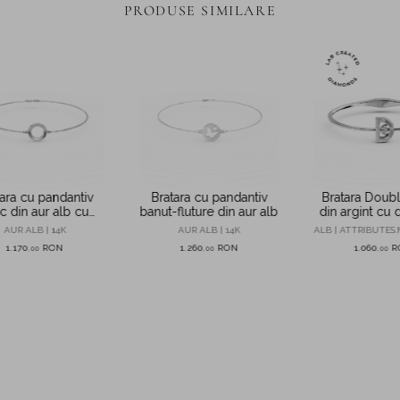
PRODUSE SIMILARE
ara cu pandantiv
Bratara cu pandantiv
Bratara Doub
c din aur alb cu
banut-fluture din aur alb
din argint cu
zirconii
de 0.08ct cr
AUR ALB | 14K
AUR ALB | 14K
ALB | ATTRIBUTES.
laborat
1.170
RON
1.260
RON
1.060
R
,
00
,
00
,
00