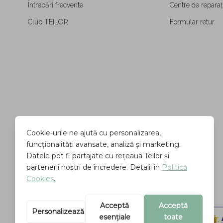
Întrebări frecvente
Centre de reparați
Club TEILOR
Formular retur