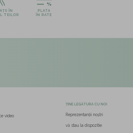
ȚII ÎN
PLATA
L TEILOR
ÎN RATE
ȚINE LEGĂTURA CU NOI
Reprezentanții noștri
ce video
vă stau la dispozitie.