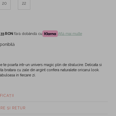
20
22
,33 RON
fără dobândă cu
Află mai multe
ponibilă
ie te poarta intr-un univers magic plin de stralucire. Delicata si
a bratara cu zale din argint confera naturalete oricarui look.
abuloasa in fiecare zi.
FICAȚII
ARE ȘI RETUR