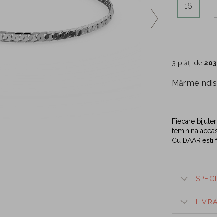
16
3 plăți de
203
Mărime indis
Fiecare bijuter
feminina aceast
Cu DAAR esti f
SPECI
LIVR