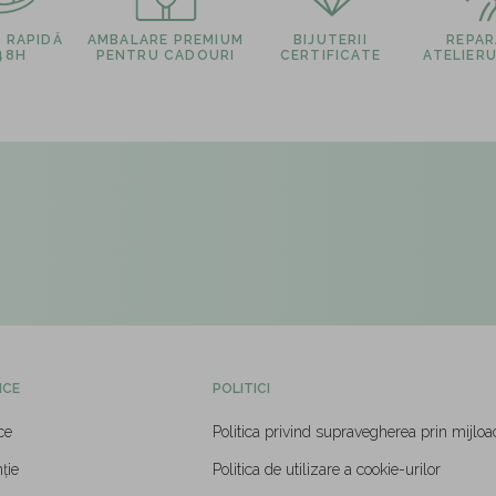
E RAPIDĂ
AMBALARE PREMIUM
BIJUTERII
REPARA
 48H
PENTRU CADOURI
CERTIFICATE
ATELIERU
ICE
POLITICI
ce
Politica privind supravegherea prin mijloa
ție
Politica de utilizare a cookie-urilor