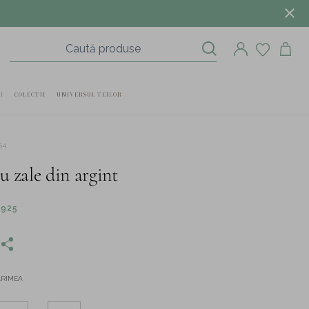
I
COLECTII
UNIVERSUL TEILOR
54
u zale din argint
 925
ĂRIMEA