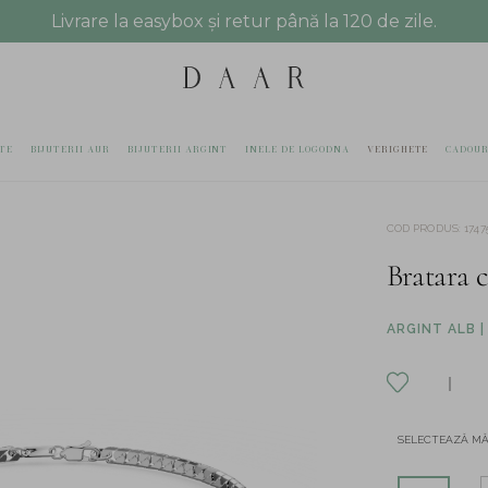
Livrare la easybox și retur până la 120 de zile.
TE
BIJUTERII AUR
BIJUTERII ARGINT
INELE DE LOGODNA
VERIGHETE
CADOUR
COD PRODUS
:
1747
Bratara c
ARGINT ALB |
SELECTEAZĂ M