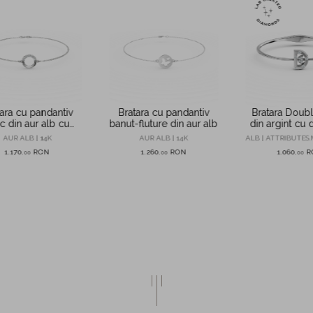
ara cu pandantiv
Bratara cu pandantiv
Bratara Doub
c din aur alb cu
banut-fluture din aur alb
din argint cu
zirconii
de 0.08ct cr
AUR ALB | 14K
AUR ALB | 14K
ALB | ATTRIBUTES.
laborat
1.170
RON
1.260
RON
1.060
R
,
00
,
00
,
00