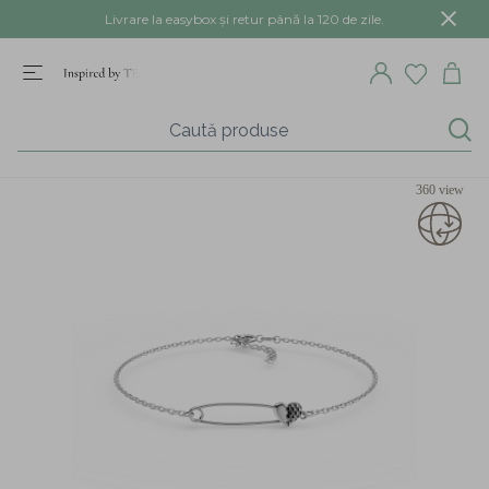
Livrare la easybox și retur până la 120 de zile.
360 view