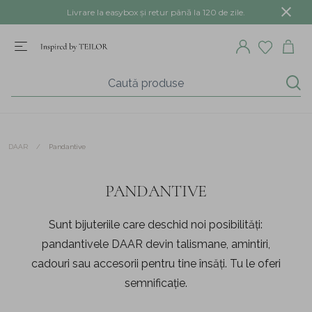
Livrare la easybox și retur până la 120 de zile.
/
Pandantive
DAAR
PANDANTIVE
Sunt bijuteriile care deschid noi posibilități:
pandantivele DAAR devin talismane, amintiri,
cadouri sau accesorii pentru tine însăți. Tu le oferi
semnificație.