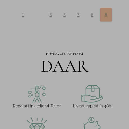
1
5
6
7
8
9
BUYING ONLINE FROM
DAAR
Reparații în atelierul Teilor
Livrare rapidă în 48h