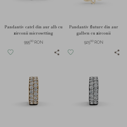
Pandantiv catel din aur alb cu
Pandantiv fluture din aur
zirconii microsetting
galben cu zirconii
00
00
995
RON
925
RON