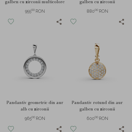
galben cu zirconii multicolore
galben cu zirconii
00
00
955
RON
880
RON
Pandantiv geometric din aur
Pandantiv rotund din aur
alb cu zirconii
galben cu zirconii
00
00
965
RON
600
RON