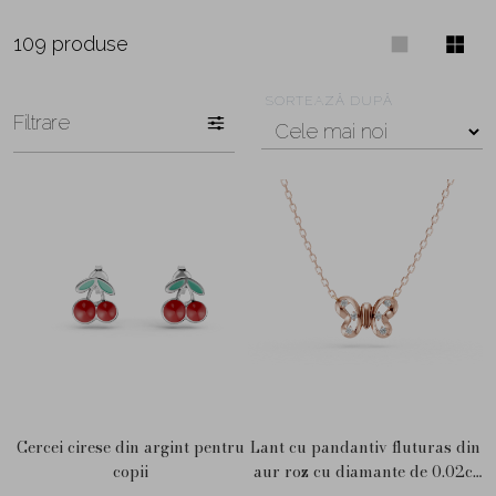
109 produse
SORTEAZĂ DUPĂ
Filtrare
Cercei cirese din argint pentru
Lant cu pandantiv fluturas din
copii
aur roz cu diamante de 0.02ct
pentru copii