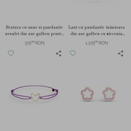
Bratara cu snur si pandantiv
Lant cu pandantiv inimioara
ursulet din aur galben pentru
din aur galben cu zirconia
copii
rosie pentru copii
00
00
375
RON
1,375
RON