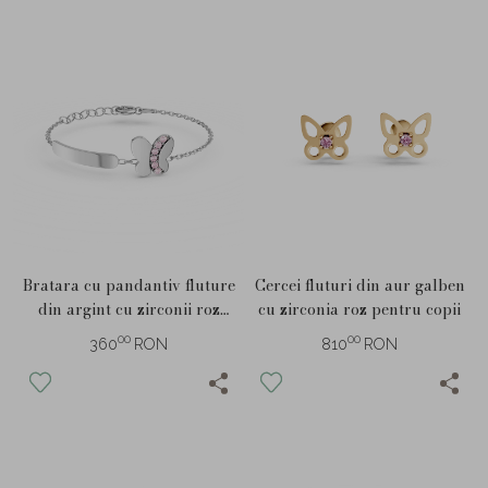
Bratara cu pandantiv fluture
Cercei fluturi din aur galben
din argint cu zirconii roz
cu zirconia roz pentru copii
pentru copii
00
00
360
RON
810
RON