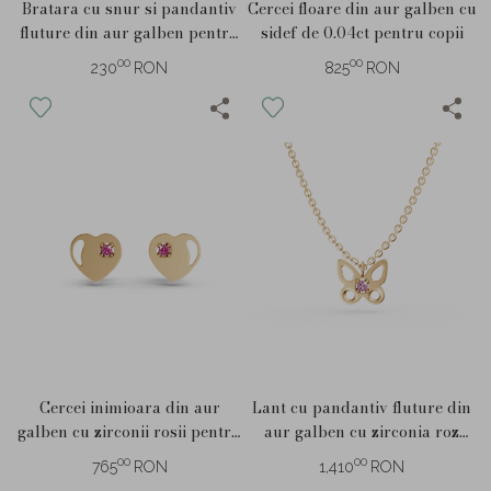
Bratara cu snur si pandantiv
Cercei floare din aur galben cu
fluture din aur galben pentru
sidef de 0.04ct pentru copii
copii
00
00
230
RON
825
RON
Cercei inimioara din aur
Lant cu pandantiv fluture din
galben cu zirconii rosii pentru
aur galben cu zirconia roz
copii
pentru copii
00
00
765
RON
1,410
RON