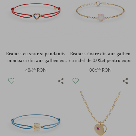
Bratara cu snur si pandantiv
Bratara floare din aur galben
inimioara din aur galben cu
cu sidef de 0.02ct pentru copii
zirconii multicolore pentru
00
00
485
RON
880
RON
copii