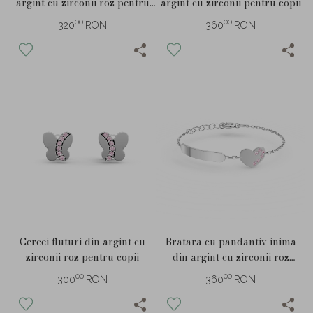
argint cu zirconii roz pentru
argint cu zirconii pentru copii
copii
00
00
320
RON
360
RON
Cercei fluturi din argint cu
Bratara cu pandantiv inima
zirconii roz pentru copii
din argint cu zirconii roz
pentru copii
00
00
300
RON
360
RON