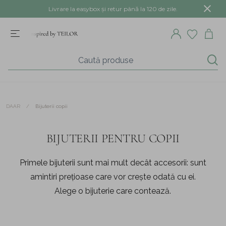
Livrare la easybox și retur până la 120 de zile.
/
Bijuterii copii
DAAR
BIJUTERII PENTRU COPII
Primele bijuterii sunt mai mult decât accesorii: sunt
amintiri prețioase care vor crește odată cu ei.
Alege o bijuterie care contează.