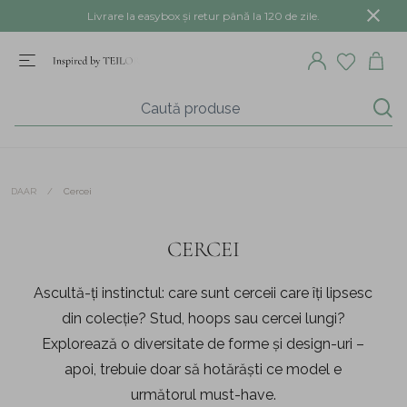
Livrare la easybox și retur până la 120 de zile.
/
Cercei
DAAR
CERCEI
Ascultă-ți instinctul: care sunt cerceii care îți lipsesc
din colecție? Stud, hoops sau cercei lungi?
Explorează o diversitate de forme și design-uri –
apoi, trebuie doar să hotărăști ce model e
următorul must-have.