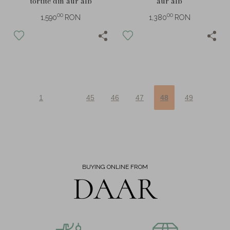
tortite din aur alb
aur alb
00
00
1,590
RON
1,380
RON
1
45
46
47
48
49
BUYING ONLINE FROM
DAAR