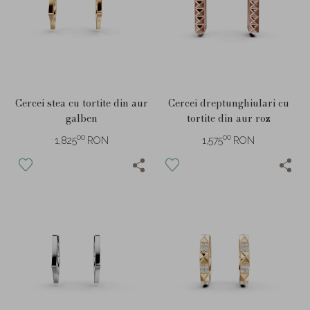
Cercei stea cu tortite din aur
Cercei dreptunghiulari cu
galben
tortite din aur roz
00
00
1,825
RON
1,575
RON