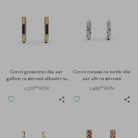
Cercei geometrici din aur
Cercei rotunzi cu tortite din
galben cu zirconii albastre si
aur alb cu zirconii
albe
00
00
1,370
RON
1,485
RON