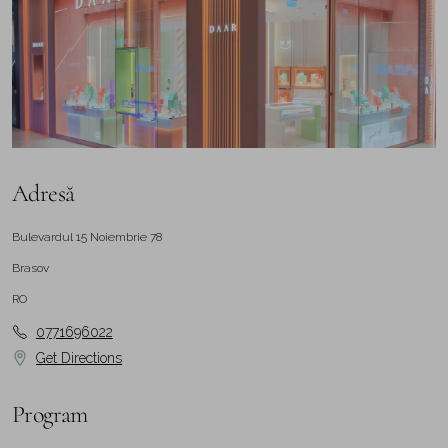
Adresă
Bulevardul 15 Noiembrie 78
Brasov
RO
0771696022
Get Directions
Program