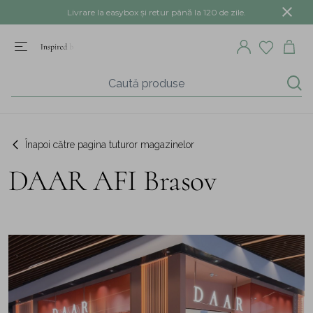
Livrare la easybox și retur până la 120 de zile.
Înapoi către pagina tuturor magazinelor
DAAR AFI Brasov