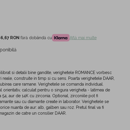
66,67 RON
fără dobândă cu
Află mai multe
ponibilă
librat si detalii bine gandite, verighetele ROMANCE vorbesc
i reale, construite in timp si cu sens. Poarta verighetele DAAR,
iubirea care ramane. Verighetele se comanda individual.
l orientativ, calculat pentru o singura verigheta - latimea de
4, aur de 14K cu zirconia. Optional, zirconiile pot fi
iamante sau cu diamante create in laborator. Verighetele se
orice nuanta de aur: alb, galben sau roz. Pretul final va fi
magazin de catre un consilier DAAR.