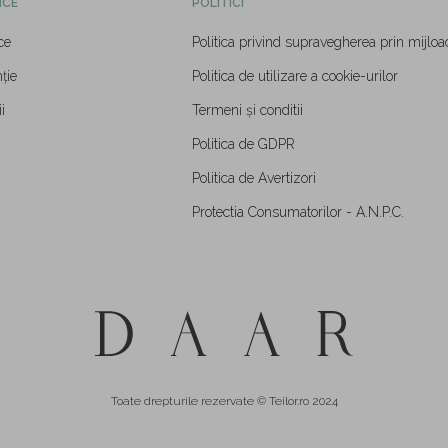
ICE
POLITICI
ce
Politica privind supravegherea prin mijloa
ție
Politica de utilizare a cookie-urilor
i
Termeni și conditii
Politica de GDPR
Politica de Avertizori
Protectia Consumatorilor - A.N.P.C.
Toate drepturile rezervate © Teilor.ro 2024