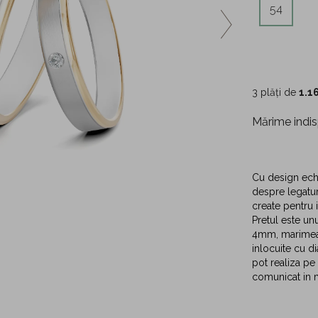
54
3 plăți de
1.1
Mărime indis
Cu design echi
despre legatur
create pentru 
Pretul este unu
4mm, marimea 5
inlocuite cu d
pot realiza pe 
comunicat in 