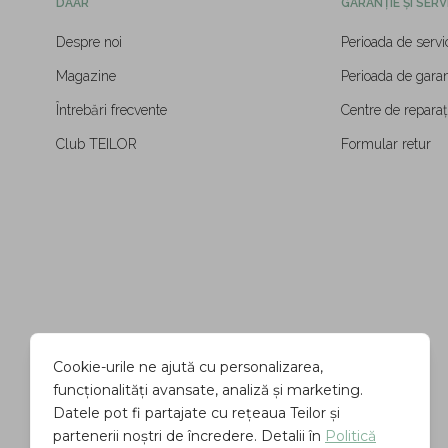
DAAR
GARANȚIE ȘI SERV
Despre noi
Perioada de servi
Magazine
Perioada de garan
Întrebări frecvente
Centre de reparați
Club TEILOR
Formular retur