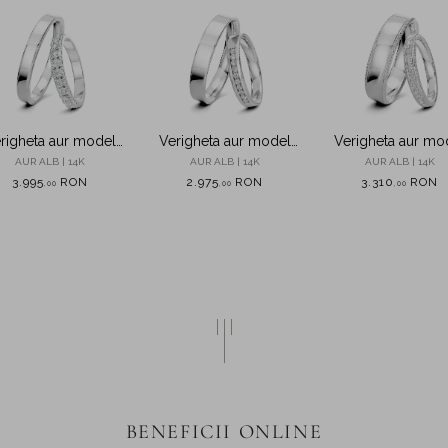
righeta aur model
Verigheta aur model
Verigheta aur mo
CALLIOPE
CALISTA
CROWN
AUR ALB | 14K
AUR ALB | 14K
AUR ALB | 14K
3.995
RON
2.975
RON
3.310
RON
,
00
,
00
,
00
BENEFICII ONLINE