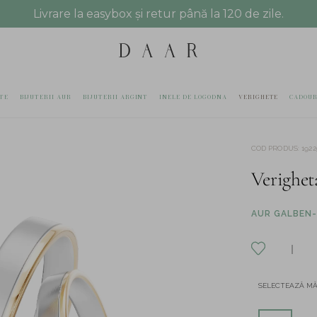
Livrare la easybox și retur până la 120 de zile.
TE
BIJUTERII AUR
BIJUTERII ARGINT
INELE DE LOGODNA
VERIGHETE
CADOUR
COD PRODUS
:
1922
Verighe
AUR GALBEN-
SELECTEAZĂ M