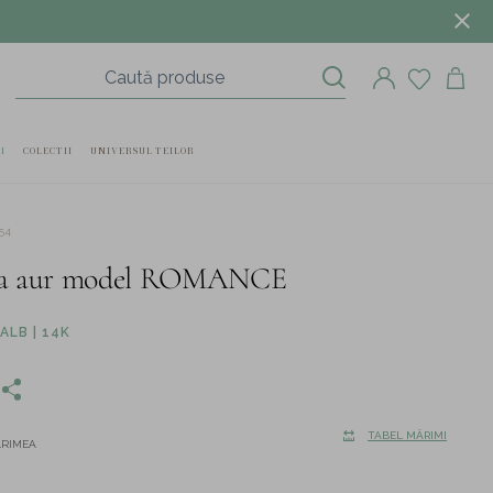
I
COLECTII
UNIVERSUL TEILOR
54
ta aur model ROMANCE
ALB | 14K
TABEL MĂRIMI
ĂRIMEA