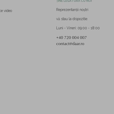
ȚINE LEGĂTURA CU NOI
Reprezentanții noștri
ce video
vă stau la dispozitie.
Luni - Vineri: 09:00 - 18:00
+40 720 004 007
contact@daar.ro