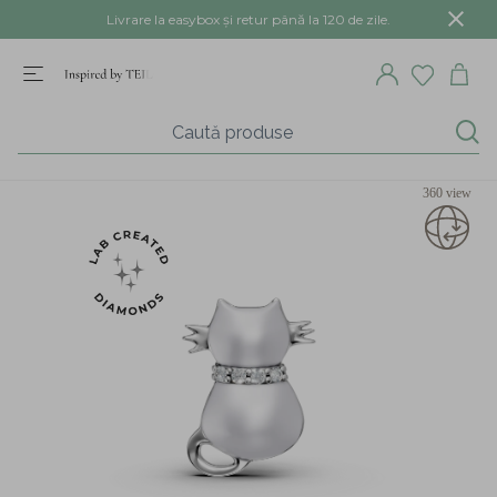
Livrare la easybox și retur până la 120 de zile.
360 view