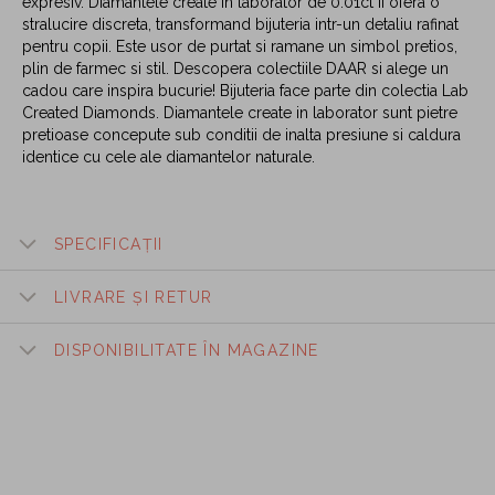
expresiv. Diamantele create in laborator de 0.01ct ii ofera o
stralucire discreta, transformand bijuteria intr-un detaliu rafinat
pentru copii. Este usor de purtat si ramane un simbol pretios,
plin de farmec si stil. Descopera colectiile DAAR si alege un
cadou care inspira bucurie! Bijuteria face parte din colectia Lab
Created Diamonds. Diamantele create in laborator sunt pietre
pretioase concepute sub conditii de inalta presiune si caldura
identice cu cele ale diamantelor naturale.
SPECIFICAȚII
LIVRARE ȘI RETUR
DISPONIBILITATE ÎN MAGAZINE