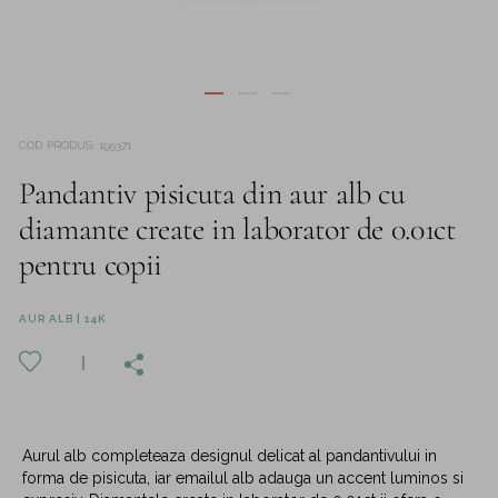
COD PRODUS
:
195371
Pandantiv pisicuta din aur alb cu
diamante create in laborator de 0.01ct
pentru copii
AUR ALB | 14K
Aurul alb completeaza designul delicat al pandantivului in
forma de pisicuta, iar emailul alb adauga un accent luminos si