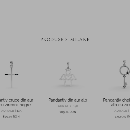
PRODUSE SIMILARE
ntiv cruce din aur
Pandantiv din aur alb
Pandantiv chei
cu zirconii negre
alb cu zir
AUR ALB | 14K
AUR ALB | 14K
AUR ALB | 
785
RON
,
00
890
RON
1.025
R
,
00
,
00