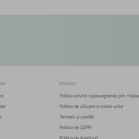
ICE
POLITICI
ce
Politica privind supravegherea prin mijloa
ție
Politica de utilizare a cookie-urilor
i
Termeni și conditii
Politica de GDPR
Politica de Avertizori