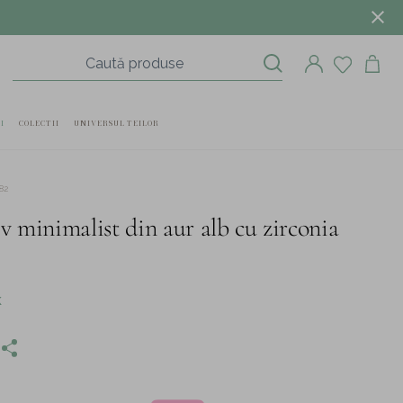
I
COLECTII
UNIVERSUL TEILOR
82
v minimalist din aur alb cu zirconia
K