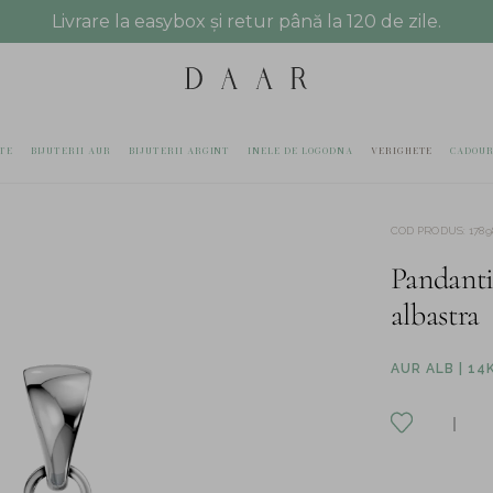
Livrare la easybox și retur până la 120 de zile.
TE
BIJUTERII AUR
BIJUTERII ARGINT
INELE DE LOGODNA
VERIGHETE
CADOUR
COD PRODUS
:
1789
Pandanti
albastra
AUR ALB | 14