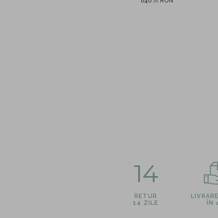
N
785
RON
640
RON
,
00
,
00
14
RETUR
LIVRAR
14 ZILE
ÎN