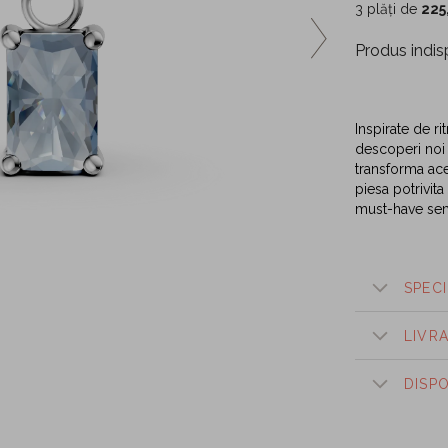
3 plăți de
225
Produs indis
Inspirate de ri
descoperi noi f
transforma ace
piesa potrivita
must-have se
SPECI
LIVR
DISP