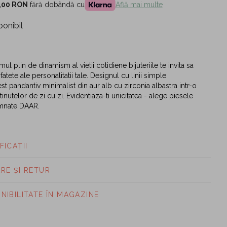
,00 RON
fără dobândă cu
Află mai multe
ponibil
tmul plin de dinamism al vietii cotidiene bijuteriile te invita sa
atete ale personalitatii tale. Designul cu linii simple
st pandantiv minimalist din aur alb cu zirconia albastra intr-o
 tinutelor de zi cu zi. Evidentiaza-ti unicitatea - alege piesele
mnate DAAR.
FICAȚII
ARE ȘI RETUR
ONIBILITATE ÎN MAGAZINE