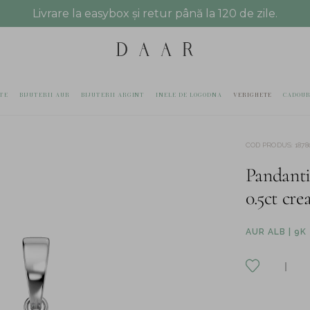
Livrare la easybox și retur până la 120 de zile.
TE
BIJUTERII AUR
BIJUTERII ARGINT
INELE DE LOGODNA
VERIGHETE
CADOUR
COD PRODUS
:
1878
Pandanti
0.5ct cre
AUR ALB | 9K