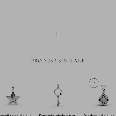
PRODUSE SIMILARE
dantiv stea din aur
Pandantiv cheie din aur
Pandantiv din aur a