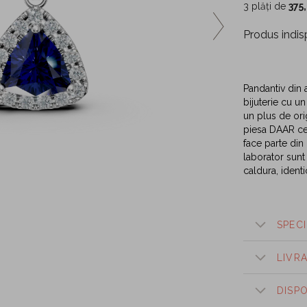
3 plăți de
375
Produs indis
Pandantiv din a
bijuterie cu un
un plus de orig
piesa DAAR ce 
face parte din
laborator sunt
caldura, ident
SPECI
LIVR
DISP