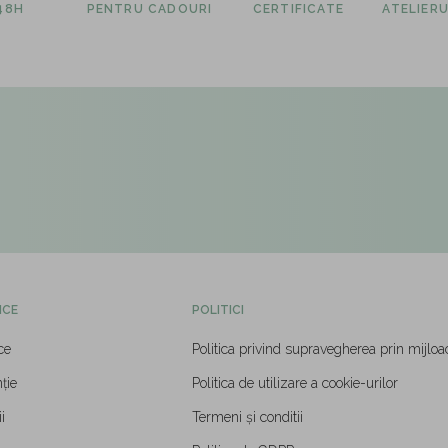
 48H
PENTRU CADOURI
CERTIFICATE
ATELIERU
ICE
POLITICI
ce
Politica privind supravegherea prin mijloa
ție
Politica de utilizare a cookie-urilor
i
Termeni și conditii