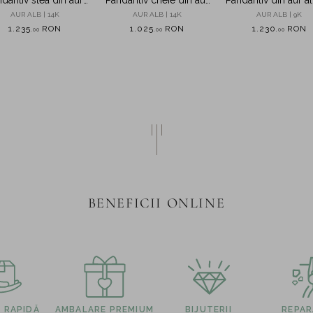
alb
alb cu zirconii
diamante de 0.0
AUR ALB | 14K
AUR ALB | 14K
AUR ALB | 9K
create in laborat
1.235
RON
1.025
RON
1.230
RON
,
00
,
00
,
00
BENEFICII ONLINE
E RAPIDĂ
AMBALARE PREMIUM
BIJUTERII
REPARA