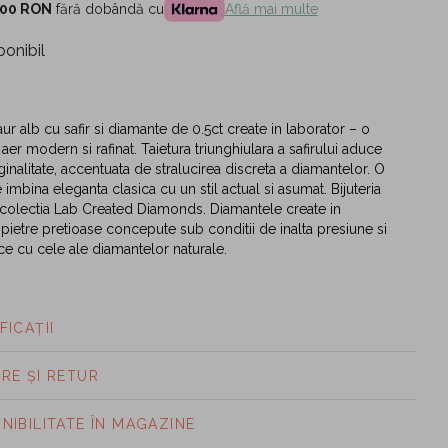
,00 RON
fără dobândă cu
Află mai multe
ponibil
ur alb cu safir si diamante de 0.5ct create in laborator – o
 aer modern si rafinat. Taietura triunghiulara a safirului aduce
inalitate, accentuata de stralucirea discreta a diamantelor. O
imbina eleganta clasica cu un stil actual si asumat. Bijuteria
 colectia Lab Created Diamonds. Diamantele create in
 pietre pretioase concepute sub conditii de inalta presiune si
ice cu cele ale diamantelor naturale.
FICAȚII
ARE ȘI RETUR
ONIBILITATE ÎN MAGAZINE