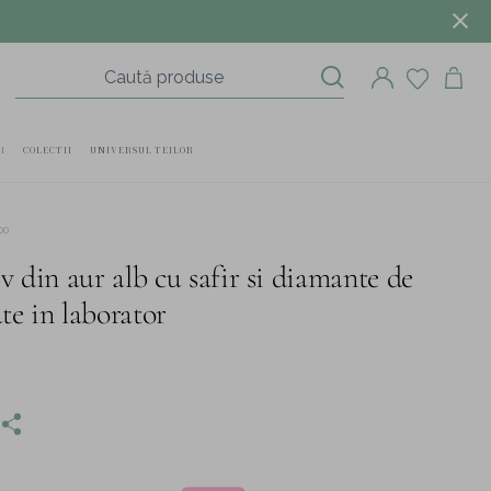
I
COLECTII
UNIVERSUL TEILOR
00
v din aur alb cu safir si diamante de
ate in laborator