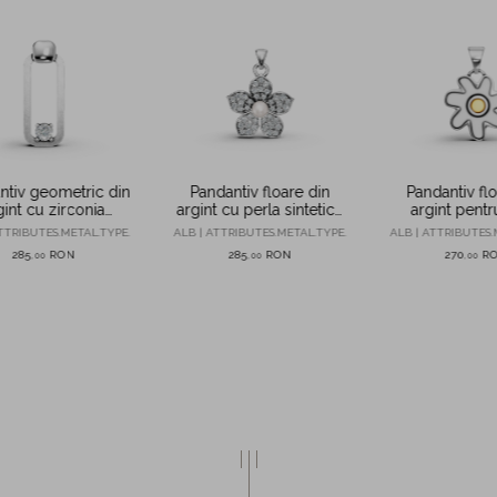
ntiv geometric din
Pandantiv floare din
Pandantiv flo
gint cu zirconia
argint cu perla sintetica
argint pentr
solitaire
si zirconii
TTRIBUTES.METAL.TYPE.
ALB | ATTRIBUTES.METAL.TYPE.
ALB | ATTRIBUTES.
285
RON
285
RON
270
R
,
00
,
00
,
00