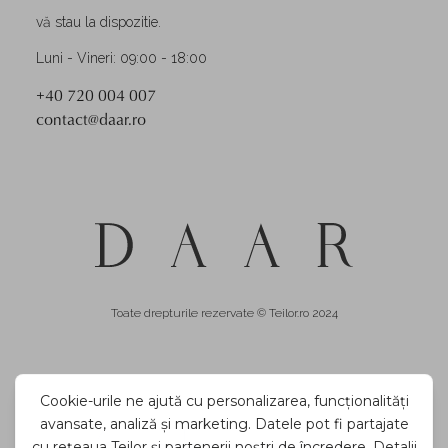
vă stau la dispozitie.
Luni - Vineri: 09:00 - 18:00
+40 720 004 007
contact@daar.ro
Toate drepturile rezervate © Teilor.ro 2024