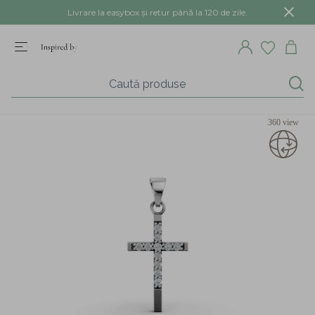
Livrare la easybox și retur până la 120 de zile.
360 view