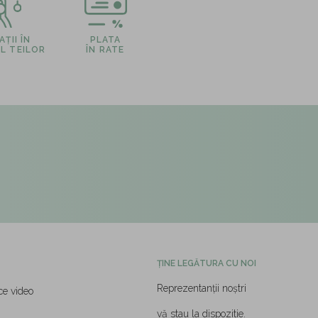
ȚII ÎN
PLATA
L TEILOR
ÎN RATE
ȚINE LEGĂTURA CU NOI
Reprezentanții noștri
ce video
vă stau la dispozitie.