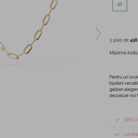
42
3 plăți de
458
Mărime indis
Pentru un loo
bijuterii versa
galben alegerea
dezvaluie noi fa
SPECI
LIVR