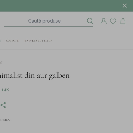
I
COLECTII
UNIVERSUL TEILOR
57
imalist din aur galben
 14K
ĂRIMEA