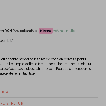
,33 RON
fără dobândă cu
Află mai multe
ponibilă
k cu accente moderne inspirat de cotidian opteaza pentru
tile. Liniile simple delicate fac din acest lant minimalist din aur
 perfecta daca iubesti stilul relaxat. Poarta-l cu incredere si
tete ale feminitatii tale.
FICAȚII
ARE ȘI RETUR