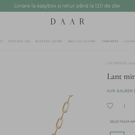
Livrare la easybox și retur până la 120 de zile.
TE
BIJUTERII AUR
BIJUTERII ARGINT
INELE DE LOGODNA
VERIGHETE
CADOUR
COD PRODUS
:
1750
Lant min
AUR GALBEN |
SELECTEAZĂ M