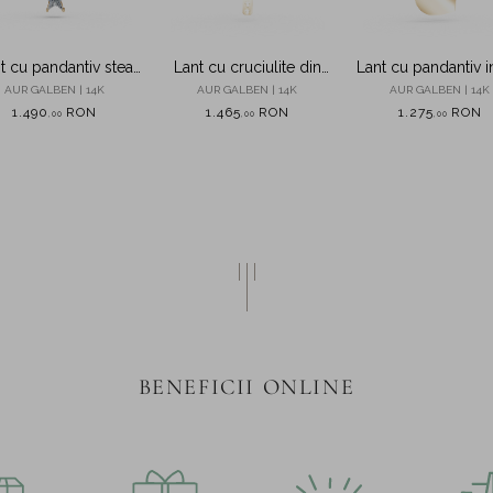
t cu pandantiv stea
Lant cu cruciulite din
Lant cu pandantiv 
in aur galben cu
aur galben
din aur galben
AUR GALBEN | 14K
AUR GALBEN | 14K
AUR GALBEN | 14K
zirconia
1.490
RON
1.465
RON
1.275
RON
,
00
,
00
,
00
BENEFICII ONLINE