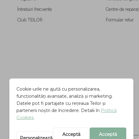
Întrebări frecvente
Centre de reparați
Club TEILOR
Formular retur