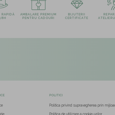
E RAPIDĂ
AMBALARE PREMIUM
BIJUTERII
REPARA
 48H
PENTRU CADOURI
CERTIFICATE
ATELIERU
ICE
POLITICI
ce
Politica privind supravegherea prin mijloa
ție
Politica de utilizare a cookie-urilor