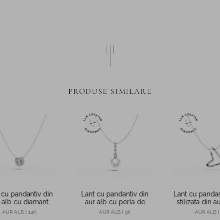
PRODUSE SIMILARE
 cu pandantiv din
Lant cu pandantiv din
Lant cu pandan
 alb cu diamant
aur alb cu perla de
stilizata din a
litaire de 0.1ct
cultura si diamante de
diamante de
AUR ALB | 14K
AUR ALB | 9K
AUR ALB |
5.2ct create in laborator
create in la