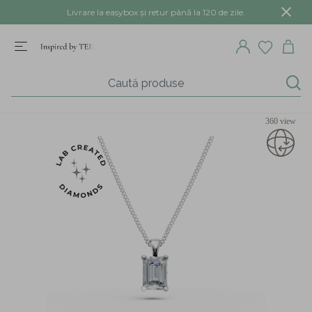
Livrare la easybox și retur până la 120 de zile.
360 view