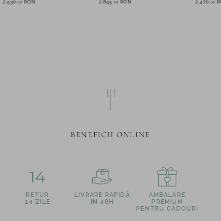
2.530
RON
2.855
RON
2.470
R
,
00
,
00
,
00
BENEFICII ONLINE
14
RETUR
LIVRARE RAPIDĂ
AMBALARE
14 ZILE
ÎN 48H
PREMIUM
PENTRU CADOURI