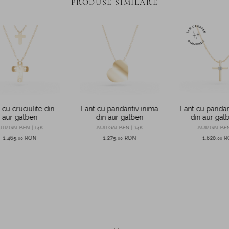
PRODUSE SIMILARE
 cu cruciulite din
Lant cu pandantiv inima
Lant cu pandan
aur galben
din aur galben
din aur gal
diamant de 0.0
UR GALBEN | 14K
AUR GALBEN | 14K
AUR GALBEN
in labora
1.465
RON
1.275
RON
1.620
R
,
00
,
00
,
00