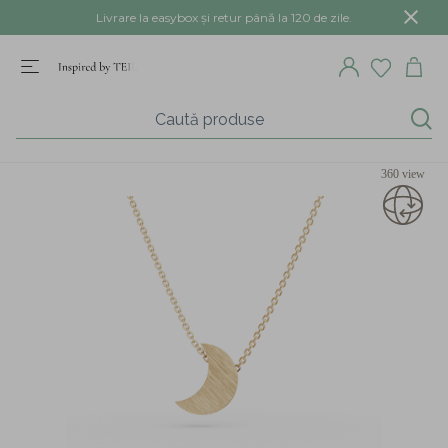
Livrare la easybox și retur până la 120 de zile.
360 view