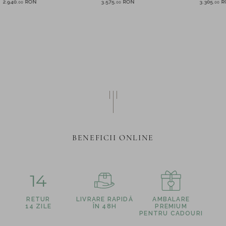
2.940
RON
3.575
RON
3.305
R
,
00
,
00
,
00
BENEFICII ONLINE
14
RETUR
LIVRARE RAPIDĂ
AMBALARE
14 ZILE
ÎN 48H
PREMIUM
PENTRU CADOURI