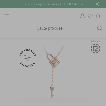
Livrare la easybox și retur până la 120 de zile.
360 view