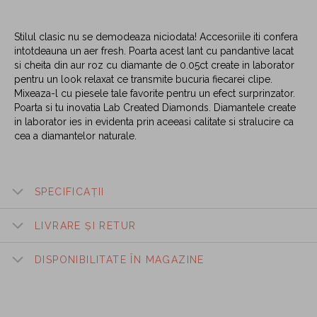
Stilul clasic nu se demodeaza niciodata! Accesoriile iti confera
intotdeauna un aer fresh. Poarta acest lant cu pandantive lacat
si cheita din aur roz cu diamante de 0.05ct create in laborator
pentru un look relaxat ce transmite bucuria fiecarei clipe.
Mixeaza-l cu piesele tale favorite pentru un efect surprinzator.
Poarta si tu inovatia Lab Created Diamonds. Diamantele create
in laborator ies in evidenta prin aceeasi calitate si stralucire ca
cea a diamantelor naturale.
SPECIFICAȚII
LIVRARE ȘI RETUR
DISPONIBILITATE ÎN MAGAZINE