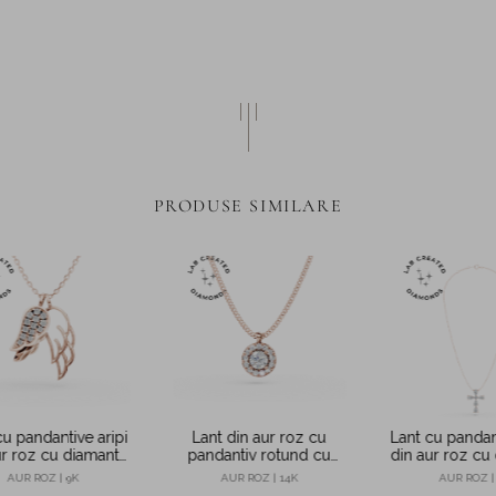
PRODUSE SIMILARE
cu pandantive aripi
Lant din aur roz cu
Lant cu pandan
ur roz cu diamante
pandantiv rotund cu
din aur roz cu
0.08ct create in
diamante de 0.55ct
de 0.5ct cre
AUR ROZ | 9K
AUR ROZ | 14K
AUR ROZ |
laborator
create in laborator
laborat