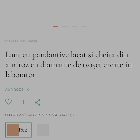
COD PRODUS
:
202051
Lant cu pandantive lacat si cheita din
aur roz cu diamante de 0.05ct create in
laborator
AUR ROZ | 9K
SELECTEAZĂ CULOAREA PE CARE O DOREȘTI
Roz