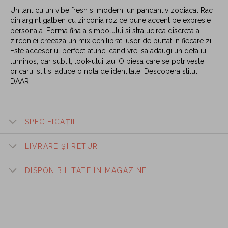
Un lant cu un vibe fresh si modern, un pandantiv zodiacal Rac
din argint galben cu zirconia roz ce pune accent pe expresie
personala. Forma fina a simbolului si stralucirea discreta a
zirconiei creeaza un mix echilibrat, usor de purtat in fiecare zi.
Este accesoriul perfect atunci cand vrei sa adaugi un detaliu
luminos, dar subtil, look-ului tau. O piesa care se potriveste
oricarui stil si aduce o nota de identitate. Descopera stilul
DAAR!
SPECIFICAȚII
LIVRARE ȘI RETUR
DISPONIBILITATE ÎN MAGAZINE