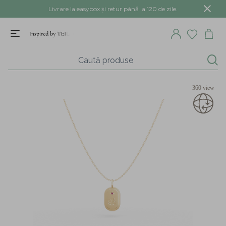
Livrare la easybox și retur până la 120 de zile.
360 view