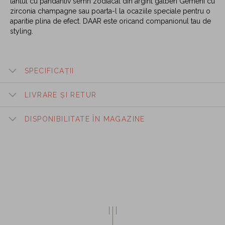
lantul cu pandantiv semn zodiacal din argint galben Gemeni cu
zirconia champagne sau poarta-l la ocaziile speciale pentru o
aparitie plina de efect. DAAR este oricand companionul tau de
styling.
SPECIFICAȚII
LIVRARE ȘI RETUR
DISPONIBILITATE ÎN MAGAZINE