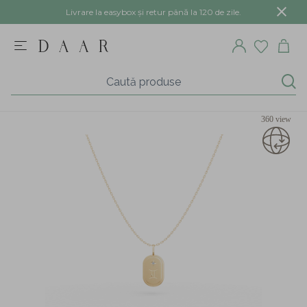
Livrare la easybox și retur până la 120 de zile.
360 view