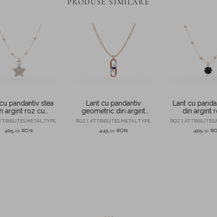
PRODUSE SIMILARE
cu pandantiv stea
Lant cu pandantiv
Lant cu pandant
n argint roz cu
geometric din argint
din argint 
zirconii
roz
zirconii 
TTRIBUTES.METAL.TYPE.
ROZ | ATTRIBUTES.METAL.TYPE.
ROZ | ATTRIBUTES.
405
RON
445
RON
405
R
,
00
,
00
,
00