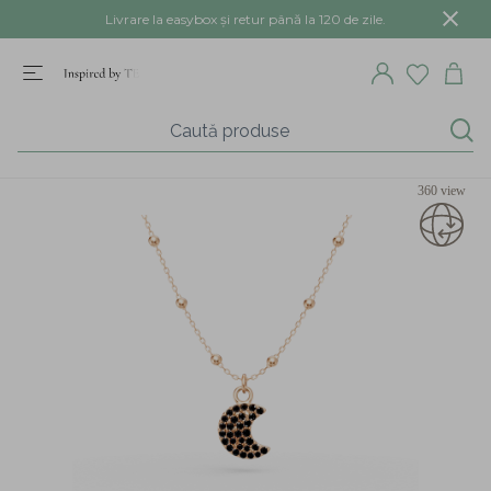
Livrare la easybox și retur până la 120 de zile.
360 view