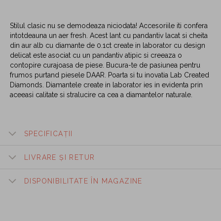
Stilul clasic nu se demodeaza niciodata! Accesoriile iti confera
intotdeauna un aer fresh. Acest lant cu pandantiv lacat si cheita
din aur alb cu diamante de 0.1ct create in laborator cu design
delicat este asociat cu un pandantiv atipic si creeaza o
contopire curajoasa de piese. Bucura-te de pasiunea pentru
frumos purtand piesele DAAR. Poarta si tu inovatia Lab Created
Diamonds. Diamantele create in laborator ies in evidenta prin
aceeasi calitate si stralucire ca cea a diamantelor naturale.
SPECIFICAȚII
LIVRARE ȘI RETUR
DISPONIBILITATE ÎN MAGAZINE