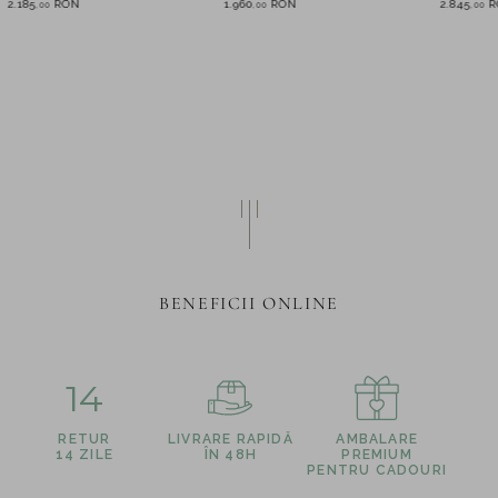
2.185
RON
1.960
RON
2.845
R
,
00
,
00
,
00
BENEFICII ONLINE
14
RETUR
LIVRARE RAPIDĂ
AMBALARE
14 ZILE
ÎN 48H
PREMIUM
PENTRU CADOURI