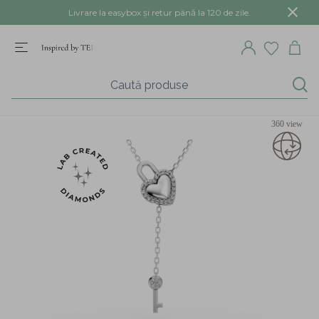
Livrare la easybox și retur până la 120 de zile.
360 view