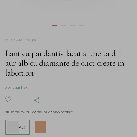
COD PRODUS
:
187310
Lant cu pandantiv lacat si cheita din
aur alb cu diamante de 0.1ct create in
laborator
AUR ALB | 9K
SELECTEAZĂ CULOAREA PE CARE O DOREȘTI
Alb