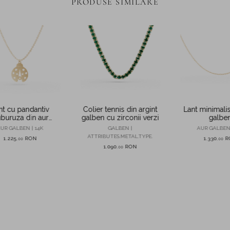
PRODUSE SIMILARE
nt cu pandantiv
Colier tennis din argint
Lant minimalis
buruza din aur
galben cu zirconii verzi
galbe
galben
UR GALBEN | 14K
GALBEN |
AUR GALBEN 
ATTRIBUTES.METAL.TYPE.
1.225
RON
1.330
R
,
00
,
00
1.090
RON
,
00