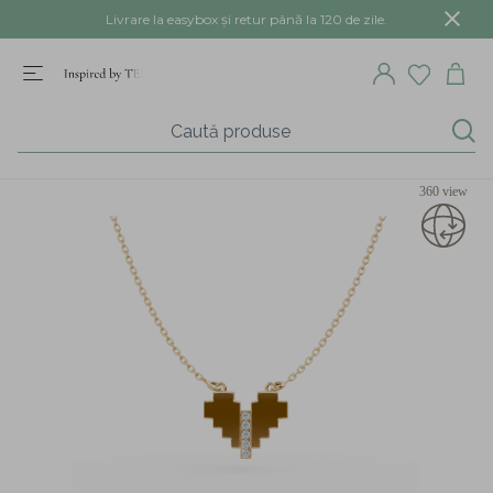
Livrare la easybox și retur până la 120 de zile.
360 view