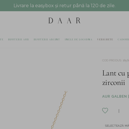
Livrare la easybox și retur până la 120 de zile.
TE
BIJUTERII AUR
BIJUTERII ARGINT
INELE DE LOGODNA
VERIGHETE
CADOUR
COD PRODUS
:
1856
Lant cu 
zirconii
AUR GALBEN |
SELECTEAZĂ M