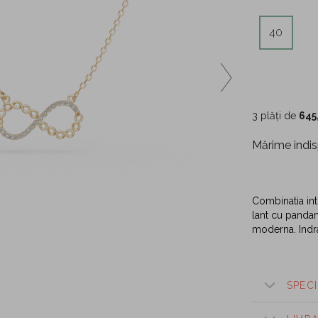
40
3 plăți de
645
Mărime indis
Combinatia int
lant cu pandant
moderna. Indra
SPECI