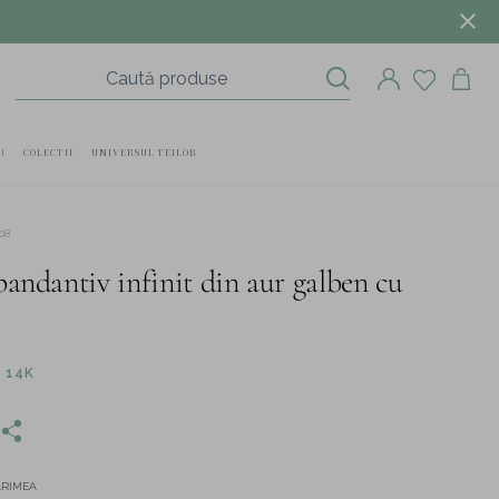
I
COLECTII
UNIVERSUL TEILOR
08
pandantiv infinit din aur galben cu
 14K
ĂRIMEA