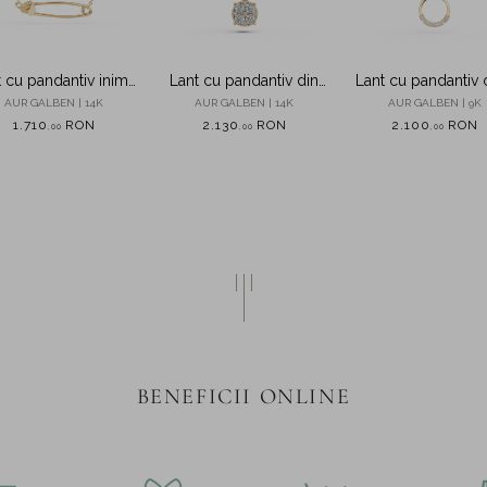
t cu pandantiv inima
Lant cu pandantiv din
Lant cu pandantiv 
din aur galben
aur galben cu diamante
din aur galben 
AUR GALBEN | 14K
AUR GALBEN | 14K
AUR GALBEN | 9K
de 0.15ct create in
diamante de 0.0
1.710
RON
2.130
RON
2.100
RON
,
00
,
00
,
00
laborator
create in laborat
BENEFICII ONLINE