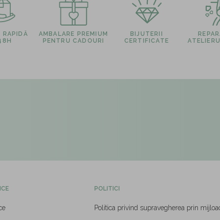
E RAPIDĂ
AMBALARE PREMIUM
BIJUTERII
REPARA
 48H
PENTRU CADOURI
CERTIFICATE
ATELIERU
ICE
POLITICI
ce
Politica privind supravegherea prin mijloa