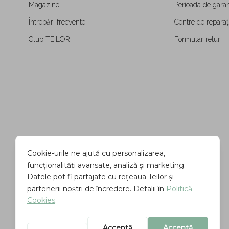
Magazine
Perioada de garan
Întrebări frecvente
Centre de reparați
Club TEILOR
Formular retur