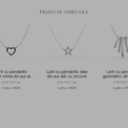
PRODUSE SIMILARE
nt cu pandantiv
Lant cu pandantiv stea
Lant cu pan
r inima din aur alb
din aur alb cu zirconii
geometric din
cu zirconia
AUR ALB | 9K
AUR ALB | 14K
AUR ALB |
1.125
RON
1.575
RON
1.420
R
,
00
,
00
,
00