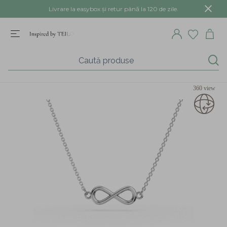
Livrare la easybox și retur până la 120 de zile.
360 view