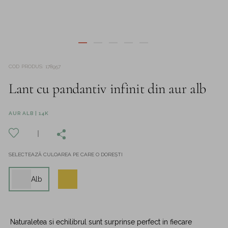
COD PRODUS
:
178957
Lant cu pandantiv infinit din aur alb
AUR ALB | 14K
SELECTEAZĂ CULOAREA PE CARE O DOREȘTI
Alb
Naturaletea si echilibrul sunt surprinse perfect in fiecare