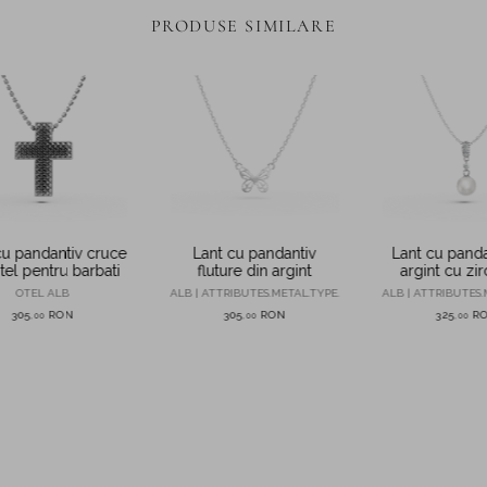
PRODUSE SIMILARE
cu pandantiv cruce
Lant cu pandantiv
Lant cu panda
tel pentru barbati
fluture din argint
argint cu zir
perla sint
OTEL ALB
ALB | ATTRIBUTES.METAL.TYPE.
ALB | ATTRIBUTES.
305
RON
305
RON
325
R
,
00
,
00
,
00