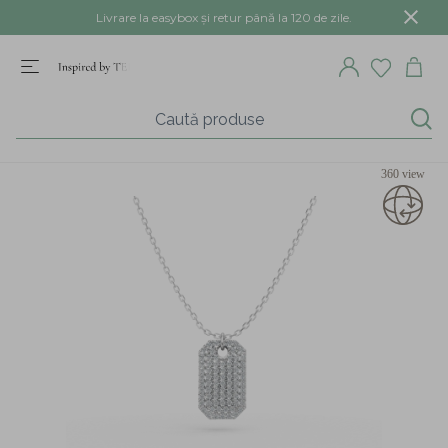
Livrare la easybox și retur până la 120 de zile.
360 view