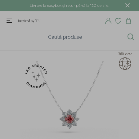
Livrare la easybox și retur până la 120 de zile.
360 view