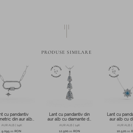
PRODUSE SIMILARE
nt cu pandantiv
Lant cu pandantiv din
Lant cu panda
etric din aur alb
aur alb cu diamante de
aur alb cu 
iamante de 0.2ct
2.02ct create in
fancy albas
AUR ALB | 14K
AUR ALB | 14K
AUR ALB | 
laborator
diamante inc
9.095
RON
12.500
RON
10.520
,
00
,
00
,
00