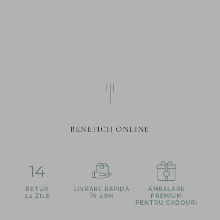
2.2ct create in
BENEFICII ONLINE
14
RETUR
LIVRARE RAPIDĂ
AMBALARE
14 ZILE
ÎN 48H
PREMIUM
PENTRU CADOURI