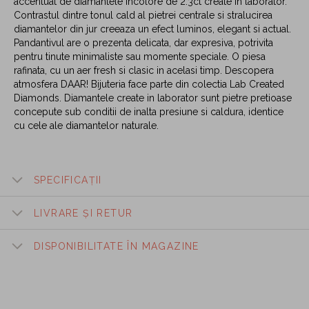
accentuat de diamantele incolore de 2.3ct create in laborator.
Contrastul dintre tonul cald al pietrei centrale si stralucirea
diamantelor din jur creeaza un efect luminos, elegant si actual.
Pandantivul are o prezenta delicata, dar expresiva, potrivita
pentru tinute minimaliste sau momente speciale. O piesa
rafinata, cu un aer fresh si clasic in acelasi timp. Descopera
atmosfera DAAR! Bijuteria face parte din colectia Lab Created
Diamonds. Diamantele create in laborator sunt pietre pretioase
concepute sub conditii de inalta presiune si caldura, identice
cu cele ale diamantelor naturale.
SPECIFICAȚII
LIVRARE ȘI RETUR
DISPONIBILITATE ÎN MAGAZINE