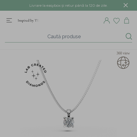
Livrare la easybox și retur până la 120 de zile.
360 view