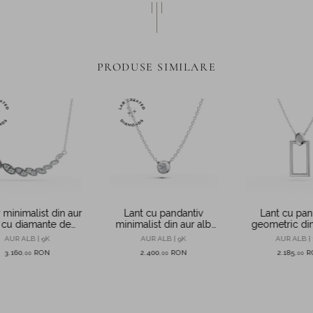
PRODUSE SIMILARE
 minimalist din aur
Lant cu pan
Lant cu pandantiv
 cu diamante de
geometric din
minimalist din aur alb
create in laborator
cu diamant de 0.09ct
AUR ALB | 9K
AUR ALB | 
AUR ALB | 9K
creat in laborator
3.160
RON
2.185
R
2.400
RON
,
00
,
00
,
00