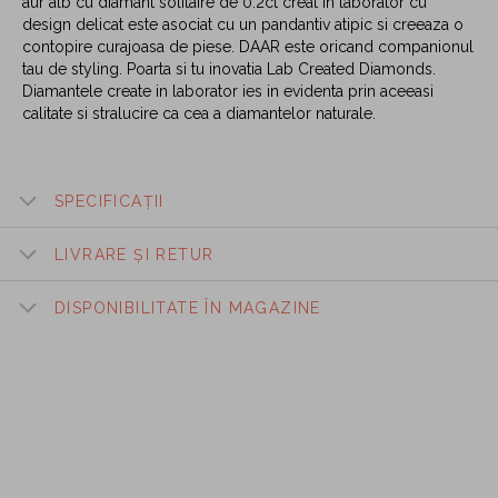
aur alb cu diamant solitaire de 0.2ct creat in laborator cu
design delicat este asociat cu un pandantiv atipic si creeaza o
contopire curajoasa de piese. DAAR este oricand companionul
tau de styling. Poarta si tu inovatia Lab Created Diamonds.
Diamantele create in laborator ies in evidenta prin aceeasi
calitate si stralucire ca cea a diamantelor naturale.
SPECIFICAȚII
LIVRARE ȘI RETUR
DISPONIBILITATE ÎN MAGAZINE