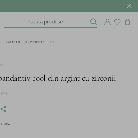
I
COLECTII
UNIVERSUL TEILOR
23
pandantiv cool din argint cu zirconii
 925
ĂRIMEA