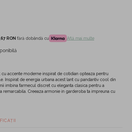
,67 RON
fără dobândă cu
Află mai multe
ponibilă
k cu accente moderne inspirat de cotidian opteaza pentru
tile. Inspirat de energia urbana acest lant cu pandantiv cool din
onii imbina farmecul discret cu eleganta clasica pentru a
sa remarcabila. Creeaza armonie in garderoba ta impreuna cu
FICAȚII