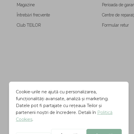
Magazine
Perioada de garan
Întrebări frecvente
Centre de reparați
Club TEILOR
Formular retur