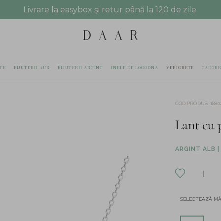
Livrare la easybox și retur până la 120 de zile.
TE
BIJUTERII AUR
BIJUTERII ARGINT
INELE DE LOGODNA
VERIGHETE
CADOUR
COD PRODUS
:
1880
Lant cu 
ARGINT ALB |
SELECTEAZĂ M