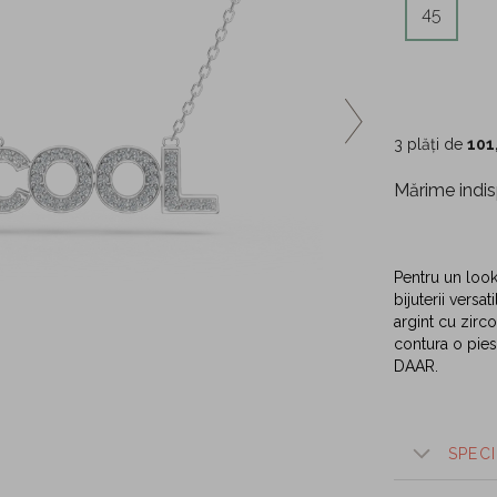
45
3 plăți de
101
Mărime indis
Pentru un loo
bijuterii versa
argint cu zirc
contura o pie
DAAR.
SPECI