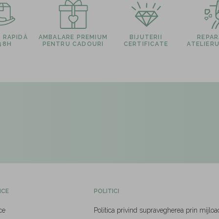
E RAPIDĂ
AMBALARE PREMIUM
BIJUTERII
REPARA
 48H
PENTRU CADOURI
CERTIFICATE
ATELIERU
ICE
POLITICI
ce
Politica privind supravegherea prin mijloa