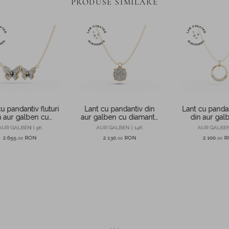
PRODUSE SIMILARE
u pandantiv fluturi
Lant cu pandantiv din
Lant cu panda
n aur galben cu
aur galben cu diamante
din aur gal
amante de 0.2ct
de 0.15ct create in
diamante de
AUR GALBEN | 9K
AUR GALBEN | 14K
AUR GALBEN
ate in laborator
laborator
create in la
2.655
RON
2.130
RON
2.100
R
,
00
,
00
,
00