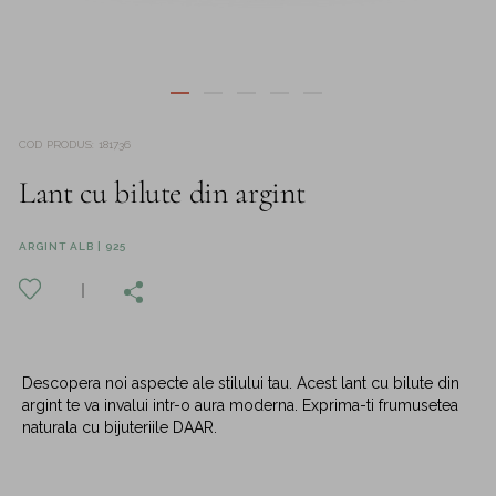
COD PRODUS
:
181736
Lant cu bilute din argint
ARGINT ALB | 925
Descopera noi aspecte ale stilului tau. Acest lant cu bilute din
argint te va invalui intr-o aura moderna. Exprima-ti frumusetea
naturala cu bijuteriile DAAR.