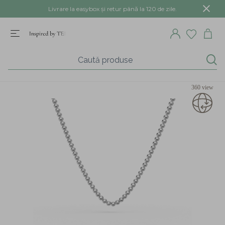
Livrare la easybox și retur până la 120 de zile.
360 view