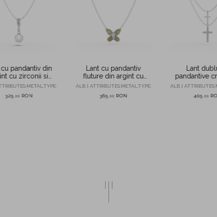
 cu pandantiv din
Lant cu pandantiv
Lant dubl
int cu zirconii si
fluture din argint cu
pandantive c
perla sintetica
zirconii albe si galbene
argint cu zi
TTRIBUTES.METAL.TYPE.
ALB | ATTRIBUTES.METAL.TYPE.
ALB | ATTRIBUTES.
325
RON
365
RON
405
R
,
00
,
00
,
00