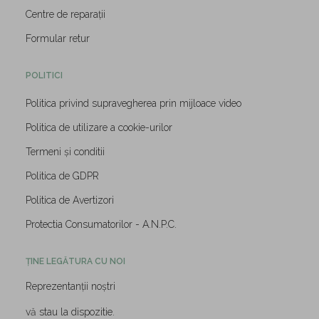
Centre de reparații
Formular retur
POLITICI
Politica privind supravegherea prin mijloace video
Politica de utilizare a cookie-urilor
Termeni și conditii
Politica de GDPR
Politica de Avertizori
Protectia Consumatorilor - A.N.P.C.
ȚINE LEGĂTURA CU NOI
Reprezentanții noștri
vă stau la dispozitie.