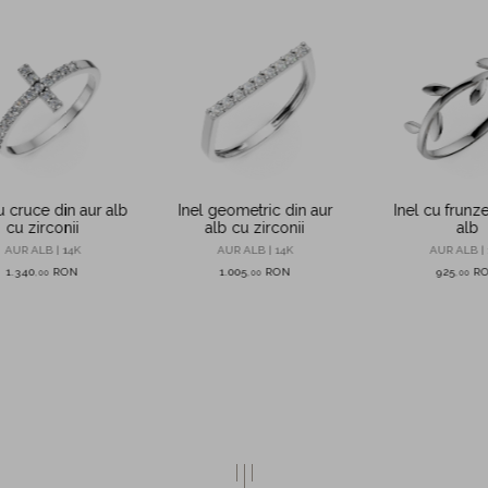
u cruce din aur alb
Inel geometric din aur
Inel cu frunze
cu zirconii
alb cu zirconii
alb
AUR ALB | 14K
AUR ALB | 14K
AUR ALB | 
1.340
RON
1.005
RON
925
R
,
00
,
00
,
00