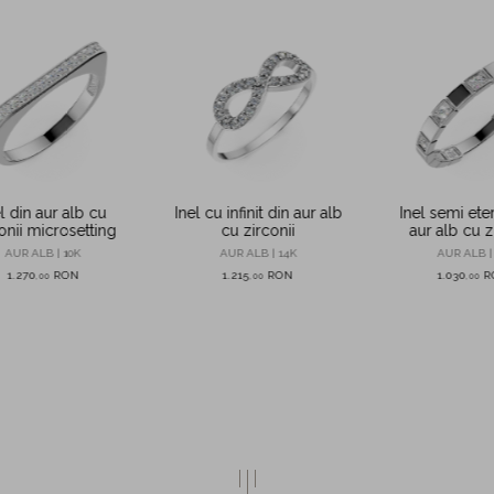
l din aur alb cu
Inel semi eter
Inel cu infinit din aur alb
onii microsetting
aur alb cu z
cu zirconii
AUR ALB | 10K
AUR ALB |
AUR ALB | 14K
1.270
RON
1.030
R
1.215
RON
,
00
,
00
,
00