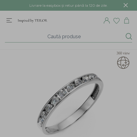
Livrare la easybox și retur până la 120 de zile.
360 view