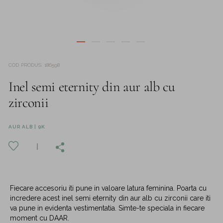
COD PRODUS
:
186598
Inel semi eternity din aur alb cu
zirconii
AUR ALB | 9K
Fiecare accesoriu iti pune in valoare latura feminina. Poarta cu
incredere acest inel semi eternity din aur alb cu zirconii care iti
va pune in evidenta vestimentatia. Simte-te speciala in fiecare
moment cu DAAR.