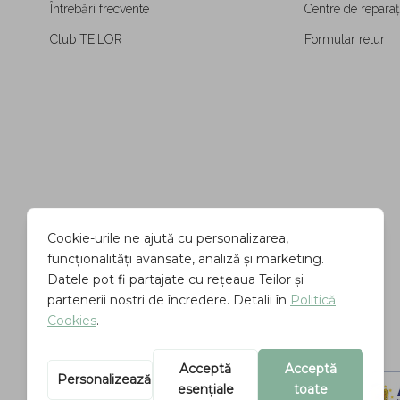
Întrebări frecvente
Centre de reparați
Club TEILOR
Formular retur