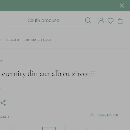
I
COLECTII
UNIVERSUL TEILOR
56
 eternity din aur alb cu zirconii
K
TABEL MĂRIMI
ĂRIMEA