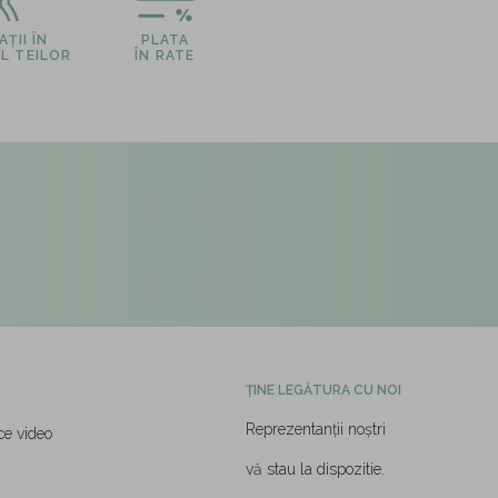
ȚII ÎN
PLATA
L TEILOR
ÎN RATE
ȚINE LEGĂTURA CU NOI
Reprezentanții noștri
ce video
vă stau la dispozitie.