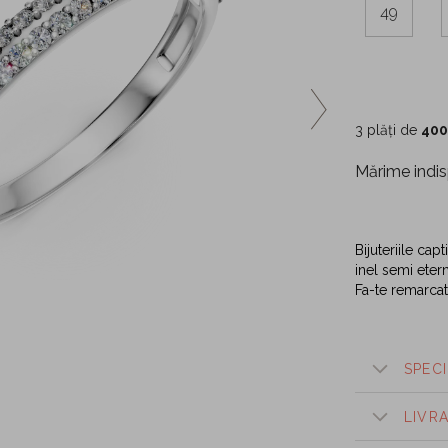
49
3 plăți de
400
Mărime indis
Bijuteriile ca
inel semi eterni
Fa-te remarcat
SPECI
LIVR