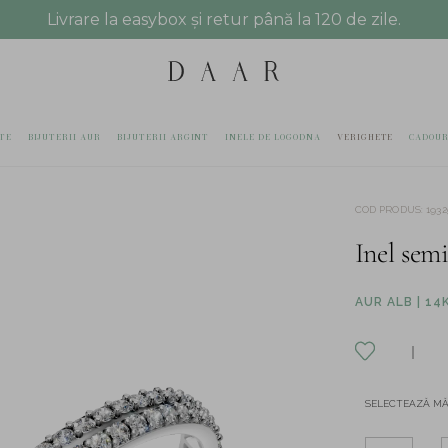
Livrare la easybox și retur până la 120 de zile.
TE
BIJUTERII AUR
BIJUTERII ARGINT
INELE DE LOGODNA
VERIGHETE
CADOUR
COD PRODUS
:
1932
Inel semi
AUR ALB | 14
SELECTEAZĂ M