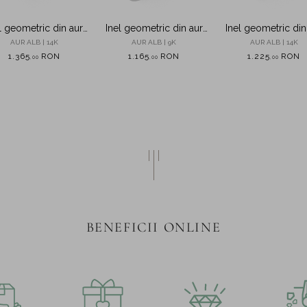
l geometric din aur
Inel geometric din aur
Inel geometric din
alb cu zirconii
alb cu zirconii
alb cu diamant 
AUR ALB | 14K
AUR ALB | 9K
AUR ALB | 14K
0.005ct
1.365
RON
1.165
RON
1.225
RON
,
00
,
00
,
00
BENEFICII ONLINE