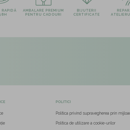
E RAPIDĂ
AMBALARE PREMIUM
BIJUTERII
REPARA
 48H
PENTRU CADOURI
CERTIFICATE
ATELIERU
ICE
POLITICI
ce
Politica privind supravegherea prin mijloa
ție
Politica de utilizare a cookie-urilor