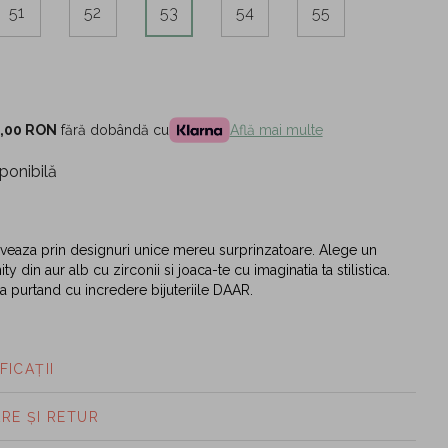
51
52
53
54
55
,00 RON
fără dobândă cu
Află mai multe
ponibilă
ptiveaza prin designuri unice mereu surprinzatoare. Alege un
ty din aur alb cu zirconii si joaca-te cu imaginatia ta stilistica.
a purtand cu incredere bijuteriile DAAR.
FICAȚII
ARE ȘI RETUR