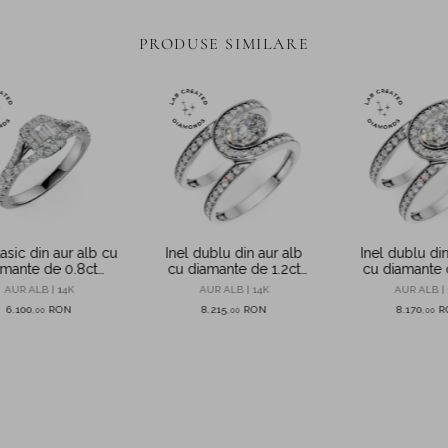
PRODUSE SIMILARE
lasic din aur alb cu
Inel dublu din aur alb
Inel dublu din
amante de 0.8ct
cu diamante de 1.2ct
cu diamante 
ate in laborator
create in laborator
create in la
AUR ALB | 14K
AUR ALB | 14K
AUR ALB | 
6.100
RON
8.215
RON
8.170
R
,
00
,
00
,
00