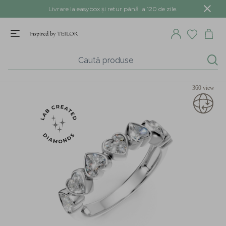
Livrare la easybox și retur până la 120 de zile.
360 view