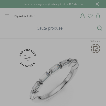
Livrare la easybox și retur până la 120 de zile.
360 view