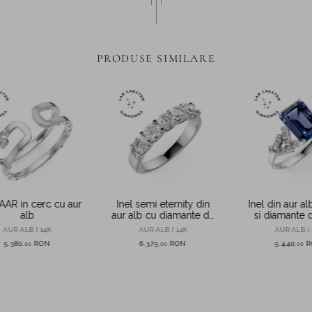
PRODUSE SIMILARE
AAR in cerc cu aur
Inel semi eternity din
Inel din aur al
alb
aur alb cu diamante de
si diamante 
1ct create in laborator
create in la
AUR ALB | 14K
AUR ALB | 14K
AUR ALB | 
5.380
RON
6.375
RON
5.440
R
,
00
,
00
,
00