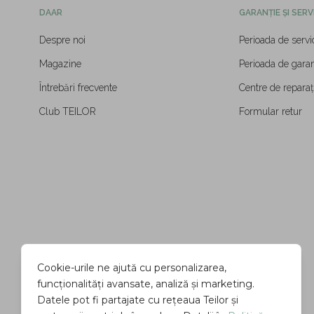
DAAR
GARANȚIE ȘI SERV
Despre noi
Perioada de servi
Magazine
Perioada de garan
Întrebări frecvente
Centre de reparați
Club TEILOR
Formular retur