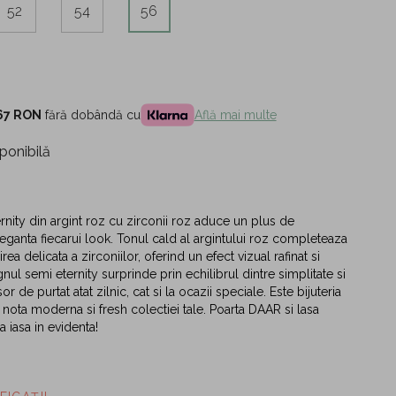
52
54
56
67 RON
fără dobândă cu
Află mai multe
ponibilă
ernity din argint roz cu zirconii roz aduce un plus de
eleganta fiecarui look. Tonul cald al argintului roz completeaza
rea delicata a zirconiilor, oferind un efect vizual rafinat si
nul semi eternity surprinde prin echilibrul dintre simplitate si
sor de purtat atat zilnic, cat si la ocazii speciale. Este bijuteria
nota moderna si fresh colectiei tale. Poarta DAAR si lasa
 iasa in evidenta!