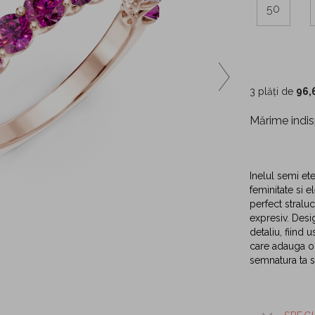
50
3 plăți de
96,
Mărime indis
Inelul semi et
feminitate si 
perfect straluci
expresiv. Desig
detaliu, fiind u
care adauga o 
semnatura ta sa