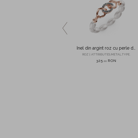
Inel rotund din argint roz cu
Inel din argint roz cu perle de
detaliu solar
cultura si zirconii
ROZ | ATTRIBUTES.METAL.TYPE.
ROZ | ATTRIBUTES.METAL.TYPE.
305
RON
325
RON
,
00
,
00