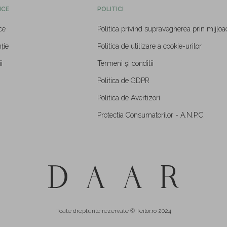
ICE
POLITICI
ce
Politica privind supravegherea prin mijloa
ție
Politica de utilizare a cookie-urilor
i
Termeni și conditii
Politica de GDPR
Politica de Avertizori
Protectia Consumatorilor - A.N.P.C.
Toate drepturile rezervate © Teilor.ro 2024