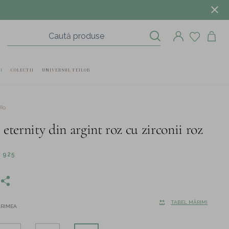
I
COLECTII
UNIVERSUL TEILOR
589
 eternity din argint roz cu zirconii roz
 925
TABEL MĂRIMI
ĂRIMEA