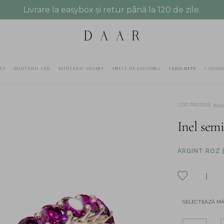
Livrare la easybox și retur până la 120 de zile.
TE
BIJUTERII AUR
BIJUTERII ARGINT
INELE DE LOGODNA
VERIGHETE
CADOUR
COD PRODUS
:
194
Inel semi
ARGINT ROZ |
SELECTEAZĂ M