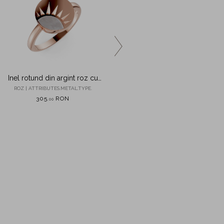
Inel rotund din argint roz cu
Inel din argint roz cu perle de
detaliu solar
cultura si zirconii
ROZ | ATTRIBUTES.METAL.TYPE.
ROZ | ATTRIBUTES.METAL.TYPE.
305
RON
325
RON
,
00
,
00