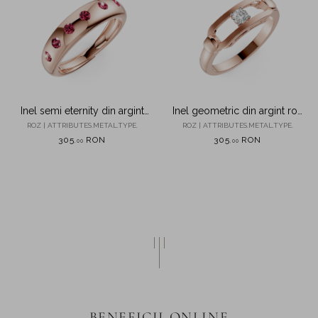
Inel geometric din argint roz
Inel semi eternity din argint
cu zirconia solitaire
roz cu zirconii roz
ROZ | ATTRIBUTES.METAL.TYPE.
ROZ | ATTRIBUTES.METAL.TYPE.
305
RON
305
RON
,
00
,
00
BENEFICII ONLINE