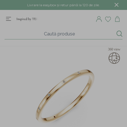
Livrare la easybox și retur până la 120 de zile.
360 view